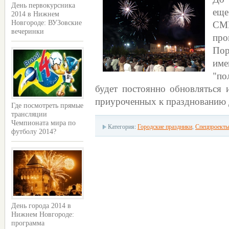
День первокурсника
еще
2014 в Нижнем
СМИ
Новгороде: ВУЗовские
вечеринки
пр
Пор
им
"по
будет постоянно обновляться 
приуроченных к празднованию 
Где посмотреть прямые
трансляции
Чемпионата мира по
Категория:
Городские праздники
,
Спецпроект
футболу 2014?
День города 2014 в
Нижнем Новгороде:
программа