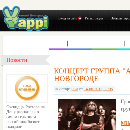
Вход на сайт
Регистрация
Забыли паро
КЛУБЫ
КОНЦЕРТЫ
ВЫСТАВКИ
Т
Новости
КОНЦЕРТ ГРУППА "
НОВГОРОДЕ
Автор:
julija
от
14-08-2013, 11:05
Гра
гру
Очевидцы Ростова-на-
Дону рассказали о
самом серьезном
Mil
российском бизнес-
скандале