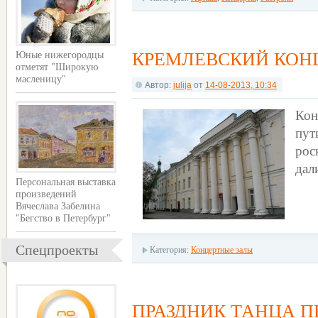
КРЕМЛЕВСКИЙ КОН
Юные нижегородцы
отметят "Широкую
масленицу"
Автор:
julija
от
14-08-2013, 10:34
Кон
пу
рос
дал
Персональная выставка
произведений
Вячеслава Забелина
"Бегство в Петербург"
Спецпроекты
Категория:
Концертные залы
ПРАЗДНИК ТАНЦА 