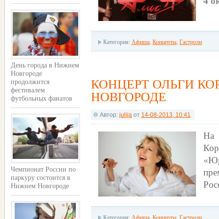
4 о
Категория:
Афиша
,
Концерты
,
Гастроли
День города в Нижнем
Новгороде
КОНЦЕРТ ОЛЬГИ К
продолжится
фестивалем
НОВГОРОДЕ
футбольных фанатов
Автор:
julija
от
14-08-2013, 10:41
На
Ко
«Юр
пре
Чемпионат России по
паркуру состоится в
Рос
Нижнем Новгороде
Категория:
Афиша
,
Концерты
,
Гастроли