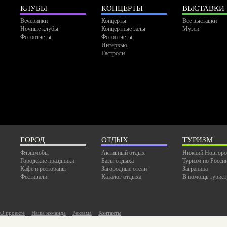
КЛУБЫ
КОНЦЕРТЫ
ВЫСТАВКИ
Вечеринки
Концерты
Все выставки
Ночные клубы
Концертные залы
Музеи
Фотоотчеты
Фотоотчёты
Интервью
Гастроли
ГОРОД
ОТДЫХ
ТУРИЗМ
Флэшмобы
Активный отдых
Нижний Новгоро
Городские праздники
Базы отдыха
Туризм по Росси
Кафе и рестораны
Загородные отели
Заграница
Фестивали
Каталог отдыха
В помощь турист
О проекте
Наша команда
Реклама
Контакты