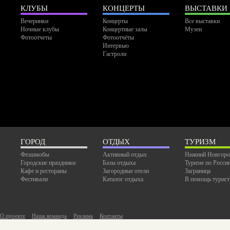
КЛУБЫ
КОНЦЕРТЫ
ВЫСТАВКИ
Вечеринки
Концерты
Все выставки
Ночные клубы
Концертные залы
Музеи
Фотоотчеты
Фотоотчёты
Интервью
Гастроли
ГОРОД
ОТДЫХ
ТУРИЗМ
Флэшмобы
Активный отдых
Нижний Новгоро
Городские праздники
Базы отдыха
Туризм по Росси
Кафе и рестораны
Загородные отели
Заграница
Фестивали
Каталог отдыха
В помощь турист
О проекте
Наша команда
Реклама
Контакты