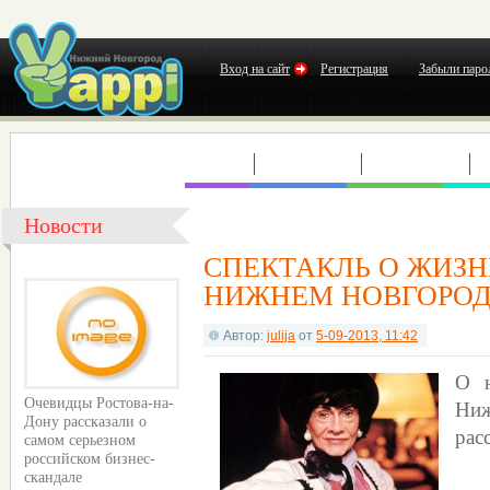
Вход на сайт
Регистрация
Забыли паро
КЛУБЫ
КОНЦЕРТЫ
ВЫСТАВКИ
Т
Новости
СПЕКТАКЛЬ О ЖИЗН
НИЖНЕМ НОВГОРО
Автор:
julija
от
5-09-2013, 11:42
О н
Ниж
Очевидцы Ростова-на-
Дону рассказали о
рас
самом серьезном
российском бизнес-
скандале