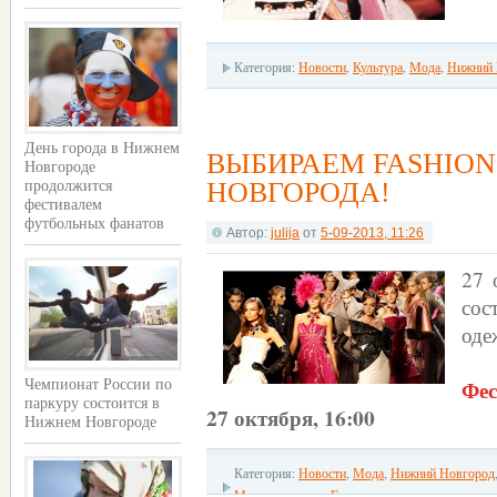
Категория:
Новости
,
Культура
,
Мода
,
Нижний 
День города в Нижнем
ВЫБИРАЕМ FASHIO
Новгороде
НОВГОРОДА!
продолжится
фестивалем
футбольных фанатов
Автор:
julija
от
5-09-2013, 11:26
27 
сос
оде
Фес
Чемпионат России по
паркуру состоится в
27 октября, 16:00
Нижнем Новгороде
Категория:
Новости
,
Мода
,
Нижний Новгород
Модные показы
,
Главные новости дня