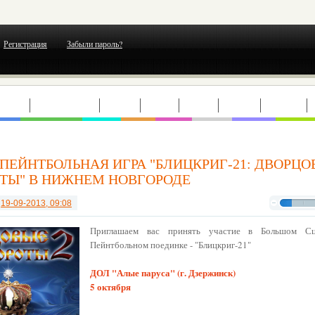
Регистрация
Забыли пароль?
ЕРТЫ
ВЫСТАВКИ
ТЕАТР
КИНО
МОДА
ГОРОД
ОТДЫХ
ПЕЙНТБОЛЬНАЯ ИГРА "БЛИЦКРИГ-21: ДВОРЦ
ТЫ" В НИЖНЕМ НОВГОРОДЕ
т
19-09-2013, 09:08
Приглашаем вас принять участие в Большом Сц
Пейнтбольном поединке - "Блицкриг-21"
ДОЛ "Алые паруса" (г. Дзержинск)
5 октября