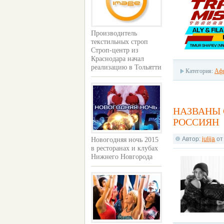
Производитель
текстильных строп
Строп-центр из
Краснодара начал
реализацию в Тольятти
Категория:
Аф
НАЗВАНЫ 
РОССИЯН
Автор:
julija
о
Новогодняя ночь 2015
в ресторанах и клубах
Нижнего Новгорода