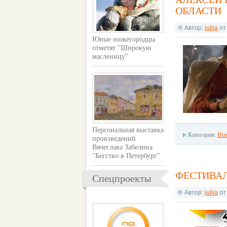
ОБЛАСТИ
Автор:
julija
о
Юные нижегородцы
отметят "Широкую
масленицу"
Персональная выставка
Категория:
Нов
произведений
Вячеслава Забелина
"Бегство в Петербург"
ФЕСТИВАЛ
Спецпроекты
Автор:
julija
о