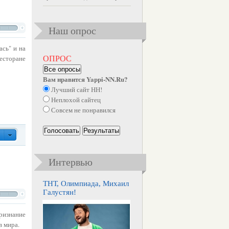
Наш опрос
ась" и на
ресторане
ОПРОС
Все опросы
Вам нравится Yappi-NN.Ru?
Лучший сайт НН!
Неплохой сайтец
Совсем не понравился
Голосовать
Результаты
Интервью
ТНТ, Олимпиада, Михаил
Галустян!
ризнание
в мира.