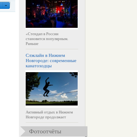
«Стендап в России
становится популярным.
Раньше
Слэклайн в Нижнем
Новгороде: современные
канатоходцы
Активный отдых в Нижнем
Новгороде продолжает
Фотоотчёты