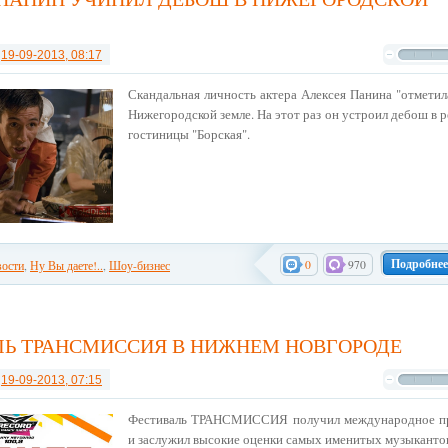
т
19-09-2013, 08:17
Скандальная личность актера Алексея Панина "отметил
Нижегородской земле. На этот раз он устроил дебош в 
гостиницы "Борская".
Подробнее
0
970
ости
,
Ну Вы даете!..
,
Шоу-бизнес
Ь ТРАНСМИССИЯ В НИЖНЕМ НОВГОРОДЕ
т
19-09-2013, 07:15
Фестиваль ТРАНСМИССИЯ получил международное п
и заслужил высокие оценки самых именитых музыканто