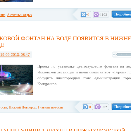
Подробнее
0
1192
иша
,
Активный отдых
КОВОЙ ФОНТАН НА ВОДЕ ПОЯВИТСЯ В НИЖН
ДЕ
т
19-09-2013, 08:47
Проект по установке цветозвукового фонтана на во
Чкаловской лестницей и памятником катеру «Герой» пр
обсудить нижегородцам глава администрации гор
Кондрашов.
Подробнее
0
982
ости
,
Нижний Новгород
,
Главные новости
ПАНИН УЧИНИЛ ДЕБОШ В НИЖЕГОРОДСКОЙ