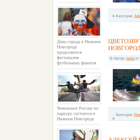
Категория:
Аф
ЦВЕТОЗВУ
День города в Нижнем
НОВГОРО
Новгороде
продолжится
фестивалем
Автор:
julija
о
футбольных фанатов
Чемпионат России по
паркуру состоится в
Категория:
Нов
Нижнем Новгороде
дня
АЛЕКСЕЙ 