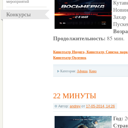
Кутав
мероприятий
Нови
Конкурсы
Заха
Пуске
Возра
Продолжительность:
85 мин.
Кинотеатр Индиго, Кинотеатр Синема парк
Кинотеатр Орленок
Категория:
Афиша
,
Кино
22 МИНУТЫ
Автор:
andrey
от
17-05-2014, 14:26
Год:
2
Стран