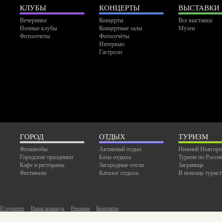
КЛУБЫ
КОНЦЕРТЫ
ВЫСТАВКИ
Вечеринки
Концерты
Все выставки
Ночные клубы
Концертные залы
Музеи
Фотоотчеты
Фотоотчёты
Интервью
Гастроли
ГОРОД
ОТДЫХ
ТУРИЗМ
Флэшмобы
Активный отдых
Нижний Новгоро
Городские праздники
Базы отдыха
Туризм по Росси
Кафе и рестораны
Загородные отели
Заграница
Фестивали
Каталог отдыха
В помощь турист
О проекте
Наша команда
Реклама
Контакты