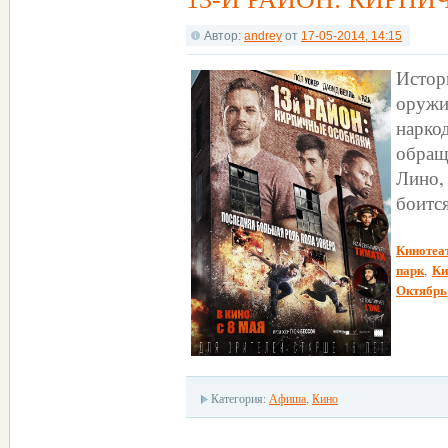
Автор:
andrey
от
17-05-2014, 14:15
Истор
оружи
нарко
обращ
Лино,
боитс
Кинотеа
парк
Ки
,
Октябрь
Категория:
Афиша
,
Кино