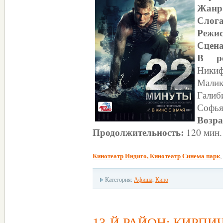
Жанр
Слог
Режис
Сцен
В р
Никиф
Мали
Галиб
Софья
Возра
Продолжительность:
120 мин.
Кинотеатр Индиго, Кинотеатр Синема парк
,
Категория:
Афиша
,
Кино
13-Й РАЙОН: КИРП