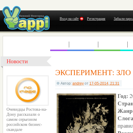
Вход на сайт
Регистрация
Забыли паро
КЛУБЫ
КОНЦЕРТЫ
ВЫСТАВКИ
Т
Новости
ЭКСПЕРИМЕНТ: ЗЛО
Автор:
andrey
от
17-05-2014, 21:31
Год:
2
Стра
Жанр
Очевидцы Ростова-на-
Дону рассказали о
Слог
самом серьезном
прави
российском бизнес-
скандале
Режис