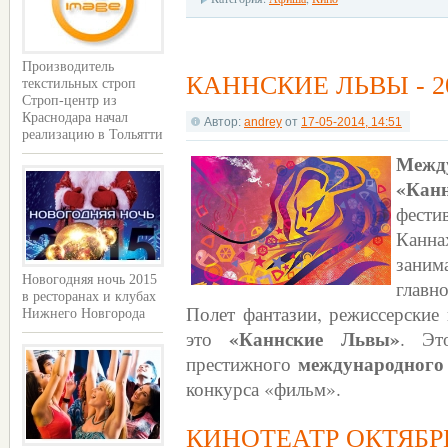
Производитель
КАННСКИЕ ЛЬВЫ - 2
текстильных строп
Строп-центр из
Краснодара начал
Автор:
andrey
от
17-05-2014, 14:51
реализацию в Тольятти
Межд
«Кан
фести
Канна
заним
Новогодняя ночь 2015
главн
в ресторанах и клубах
Полет фантазии, режиссерские
Нижнего Новгорода
«Каннские Львы»
это
. Эт
международного
престижного
конкурса «фильм».
КИНОТЕАТР ОКТЯБР