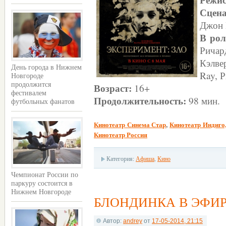
Сцен
Джон 
В ро
Ричар
Кэлве
День города в Нижнем
Ray, 
Новгороде
продолжится
Возраст:
16+
фестивалем
Продолжительность:
98 мин.
футбольных фанатов
Кинотеатр Синема Стар
,
Кинотеатр Индиго
Кинотеатр Россия
Категория:
Афиша
,
Кино
Чемпионат России по
паркуру состоится в
Нижнем Новгороде
БЛОНДИНКА В ЭФИ
Автор:
andrey
от
17-05-2014, 21:15