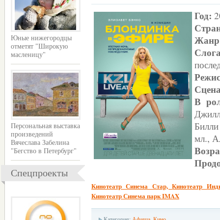
Год:
2
Стра
Жанр
Юные нижегородцы
отметят "Широкую
Слог
масленицу"
после
Режис
Сцен
В ро
Джилл
Билли
Персональная выставка
произведений
мл., 
Вячеслава Забелина
Возра
"Бегство в Петербург"
Продо
Спецпроекты
Кинотеатр Синема Стар,
Кинотеатр Инд
Кинотеатр Синема парк IMAX
Категория:
Афиша
,
Кино