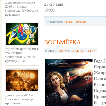
День первокурсника
27-28 мая
2014 в Нижнем
19:00
Новгороде: ВУЗовские
вечеринки
Категория:
Афиша
,
Фестивали
ВОСЬМЁРКА
Где посмотреть прямые
Автор:
andrey
от
17-05-2014, 14:37
трансляции
Чемпионата мира по
Год:
2
футболу 2014?
Стран
Жанр
Слог
Режис
Сце
Приле
День города 2014 в
Нижнем Новгороде:
В р
программа