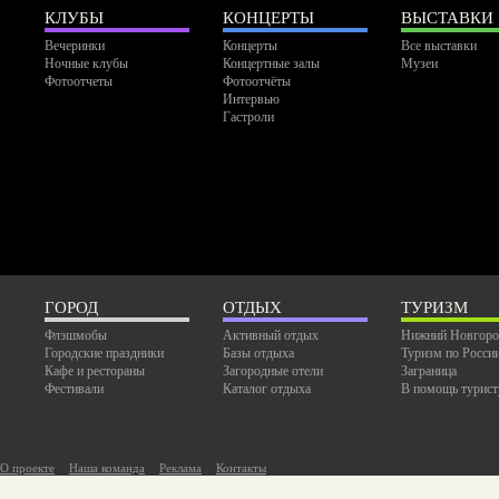
КЛУБЫ
КОНЦЕРТЫ
ВЫСТАВКИ
Вечеринки
Концерты
Все выставки
Ночные клубы
Концертные залы
Музеи
Фотоотчеты
Фотоотчёты
Интервью
Гастроли
ГОРОД
ОТДЫХ
ТУРИЗМ
Флэшмобы
Активный отдых
Нижний Новгоро
Городские праздники
Базы отдыха
Туризм по Росси
Кафе и рестораны
Загородные отели
Заграница
Фестивали
Каталог отдыха
В помощь турист
О проекте
Наша команда
Реклама
Контакты