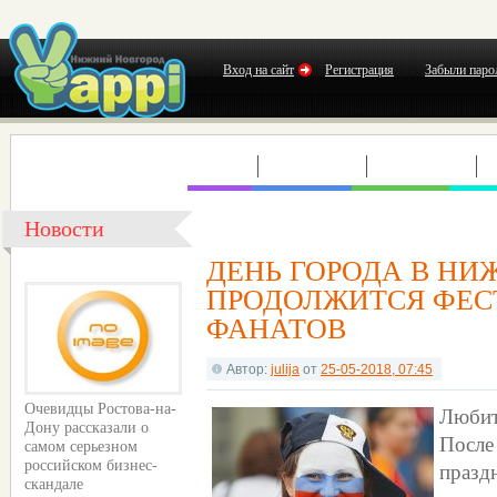
Вход на сайт
Регистрация
Забыли паро
КЛУБЫ
КОНЦЕРТЫ
ВЫСТАВКИ
Т
Новости
ДЕНЬ ГОРОДА В НИ
ПРОДОЛЖИТСЯ ФЕС
ФАНАТОВ
Автор:
julija
от
25-05-2018, 07:45
Очевидцы Ростова-на-
Любит
Дону рассказали о
После
самом серьезном
празд
российском бизнес-
скандале