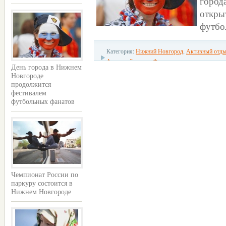
город
откры
футбо
Категория:
Нижний Новгород
,
Активный отд
Активный отдых
,
Фестивали
День города в Нижнем
Новгороде
продолжится
фестивалем
футбольных фанатов
Чемпионат России по
паркуру состоится в
Нижнем Новгороде