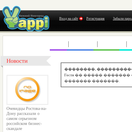
Вход на сайт
Регистрация
Забыли паро
КЛУБЫ
КОНЦЕРТЫ
ВЫСТАВКИ
Т
Новости
��������, ���������
Гости
�� ����� ������� 
������� �������.
Очевидцы Ростова-на-
Дону рассказали о
самом серьезном
российском бизнес-
скандале