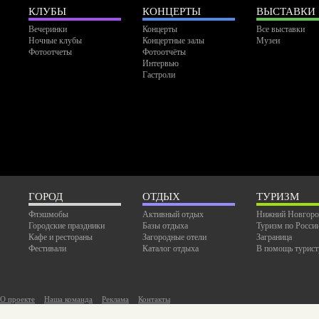
КЛУБЫ
КОНЦЕРТЫ
ВЫСТАВКИ
Вечеринки
Концерты
Все выставки
Ночные клубы
Концертные залы
Музеи
Фотоотчеты
Фотоотчёты
Интервью
Гастроли
ГОРОД
ОТДЫХ
ТУРИЗМ
Флэшмобы
Активный отдых
Нижний Новгоро
Городские праздники
Базы отдыха
Туризм по Росси
Кафе и рестораны
Загородные отели
Заграница
Фестивали
Каталог отдыха
В помощь турист
О проекте
Наша команда
Реклама
Контакты