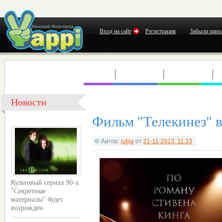
Вход на сайт
Регистрация
Забыли паро
КЛУБЫ
КОНЦЕРТЫ
ВЫСТАВКИ
Т
Новости
Фильм "Телекинез" 
Автор:
julija
от
21-11-2013, 11:33
Культовый сериал 90-х
"Секретные
материалы" будет
возрожден