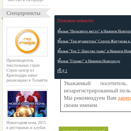
Спецпроекты
Похожие новости:
Фильм "Проклятое место" в Нижнем Новгоро 
Фильм "Три мушкетера" Сергея Жигунова в �
Фильм "Тор 2: Царство тьмы" в Нижнем Новго
Фильм "Горько!" в Нижнем Новгороде
Производитель
текстильных строп
РЕД 2
Строп-центр из
Краснодара начал
реализацию в Тольятти
Уважаемый посетите
незарегистрированный поль
Мы рекомендуем Вам
зарег
своим именем.
Новогодняя ночь 2015
в ресторанах и клубах