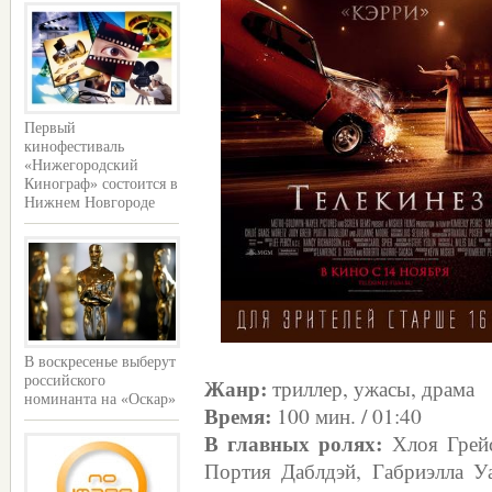
Первый
кинофестиваль
«Нижегородский
Кинограф» состоится в
Нижнем Новгороде
В воскресенье выберут
Жанр:
российского
триллер, ужасы, драма
номинанта на «Оскар»
Время:
100 мин. / 01:40
В главных ролях:
Хлоя Грейс
Портия Даблдэй, Габриэлла Уа