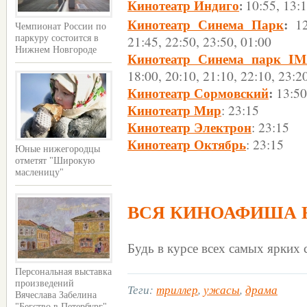
Кинотеатр Индиго
10:55, 13:1
:
Кинотеатр Синема Парк
:
1
Чемпионат России по
21:45, 22:50, 23:50, 01:00
паркуру состоится в
Нижнем Новгороде
Кинотеатр Синема парк I
18:00, 20:10, 21:10, 22:10, 23:2
Кинотеатр Сормовский
:
13:50
Кинотеатр Мир
: 23:15
Кинотеатр Электрон
: 23:15
Кинотеатр Октябрь
: 23:15
Юные нижегородцы
отметят "Широкую
масленицу"
ВСЯ КИНОАФИША 
Будь в курсе всех самых ярких
Персональная выставка
произведений
Теги:
триллер
,
ужасы
,
драма
Вячеслава Забелина
"Бегство в Петербург"