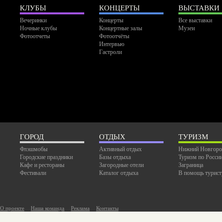
КЛУБЫ
КОНЦЕРТЫ
ВЫСТАВКИ
Вечеринки
Концерты
Все выставки
Ночные клубы
Концертные залы
Музеи
Фотоотчеты
Фотоотчёты
Интервью
Гастроли
ГОРОД
ОТДЫХ
ТУРИЗМ
Флэшмобы
Активный отдых
Нижний Новгоро
Городские праздники
Базы отдыха
Туризм по Росси
Кафе и рестораны
Загородные отели
Заграница
Фестивали
Каталог отдыха
В помощь турист
О проекте
Наша команда
Реклама
Контакты