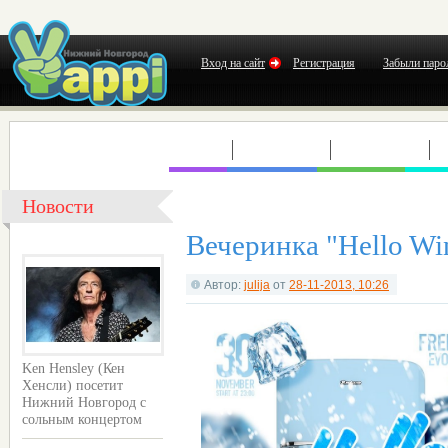
Вход на сайт
Регистрация
Забыли паро
КЛУБЫ
КОНЦЕРТЫ
ВЫСТАВКИ
Т
Новости
Вечеринка "Hello Wi
Автор:
julija
от
28-11-2013, 10:26
Ken Hensley (Кен
Хенсли) посетит
Нижний Новгород с
сольным концертом