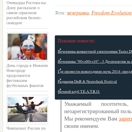
Очевидцы Ростова-на-
Дону рассказали о
Теги:
вечеринка
,
Freedom Evolution
самом серьезном
российском бизнес-
скандале
Похожие новости:
Вечеринка конкретной электроники Tastes Dif
Вечеринка "90vs00vs10" - 3 Десятилетия за о
День города в Нижнем
Новгороде
Где провести новогоднюю ночь 2014: предл
продолжится
фестивалем
Радиация DnB & Neurofunk Festival
футбольных фанатов
Ночной клуб T.E.A.T.R.O.
Уважаемый посетите
незарегистрированный поль
Мы рекомендуем Вам
зарег
своим именем.
Чемпионат России по