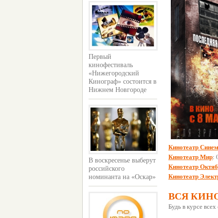
Первый
кинофестиваль
«Нижегородский
Кинограф» состоится в
Нижнем Новгороде
Кинотеатр Сине
Кинотеатр Мир
:
В воскресенье выберут
Кинотеатр Октя
российского
Кинотеатр Элект
номинанта на «Оскар»
ВСЯ КИН
Будь в курсе все