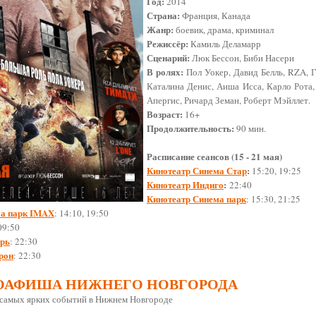
Год:
2014
Страна:
Франция, Канада
Жанр:
боевик, драма, криминал
Режиссёр:
Камиль Деламарр
Сценарий:
Люк Бессон, Биби Насери
В ролях:
Пол Уокер, Давид Белль, RZA, 
Каталина Денис, Аиша Исса, Карло Рота,
Апергис, Ричард Земан, Роберт Мэйллет.
Возраст:
16+
Продолжительность:
90 мин.
Расписание сеансов (15 - 21 мая)
Кинотеатр Синема Стар
:
15:20, 19:25
Кинотеатр Индиго
:
22:40
Кинотеатр Синема парк
: 15:30, 21:25
ма парк IMAX
: 14:10, 19:50
 09:50
брь
: 22:30
рон
: 22:30
ОАФИША НИЖНЕГО НОВГОРОДА
х самых ярких событий в Нижнем Новгороде