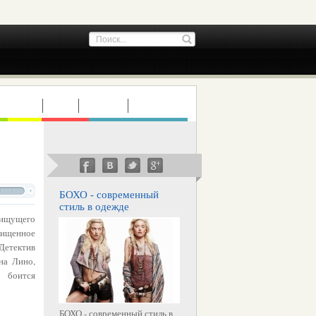
ТУРИЗМ
ДЕТИ
СТАТЬИ
ИНТЕРВЬЮ
БОХО - современный
стиль в одежде
 ищущего
ищенное
Детектив
на Лино,
е боится
БОХО - современный стиль в