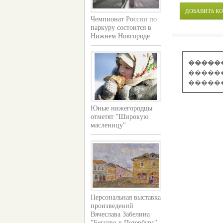
ДОБАВИТЬ К
Чемпионат России по
паркуру состоится в
Нижнем Новгороде
�����
�����
�����
Юные нижегородцы
отметят "Широкую
масленицу"
Персональная выставка
произведений
Вячеслава Забелина
"Бегство в Петербург"