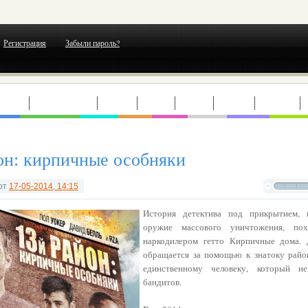
Регистрация
Забыли пароль?
ЕРТЫ
ВЫСТАВКИ
ТЕАТР
КИНО
МОДА
ГОРОД
ОТДЫХ
он: кирпичные особняки
от
17-05-2014, 14:15
История детектива под прикрытием,
оружие массового уничтожения, пох
наркодилером гетто Кирпичные дома. 
обращается за помощью к знатоку райо
единственному человеку, который н
бандитов.