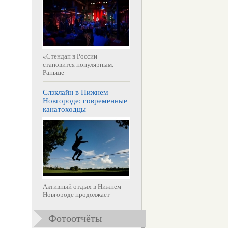
«Стендап в России
становится популярным.
Раньше
Слэклайн в Нижнем
Новгороде: современные
канатоходцы
Активный отдых в Нижнем
Новгороде продолжает
Фотоотчёты