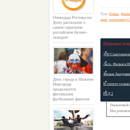
Теги:
боевик
,
драма
Очевидцы Ростова-на-
парк
,
кинотеатр С
Дону рассказали о
самом серьезном
российском бизнес-
скандале
Похожие нов
300 Спартанцев
Лего. Фильм в 
Фильм Академия
День города в Нижнем
В спорте тольк
Новгороде
продолжится
РЕД 2
фестивалем
футбольных фанатов
Уважаемый п
Мы рекоме