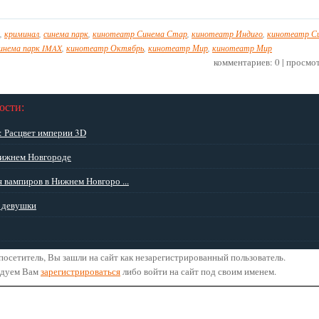
,
криминал
,
синема парк
,
кинотеатр Синема Стар
,
кинотеатр Индиго
,
кинотеатр С
инема парк IMAX
,
кинотеатр Октябрь
,
кинотеатр Мир
,
кинотеатр Мир
комментариев: 0 | просмо
ости:
: Расцвет империи 3D
Нижнем Новгороде
 вампиров в Нижнем Новгоро ...
о девушки
осетитель, Вы зашли на сайт как незарегистрированный пользователь.
ндуем Вам
зарегистрироваться
либо войти на сайт под своим именем.