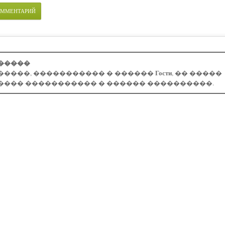
ОММЕНТАРИЙ
�����
Гости
�����, ����������� � ������
, �� �����
���� ����������� � ������ ����������.