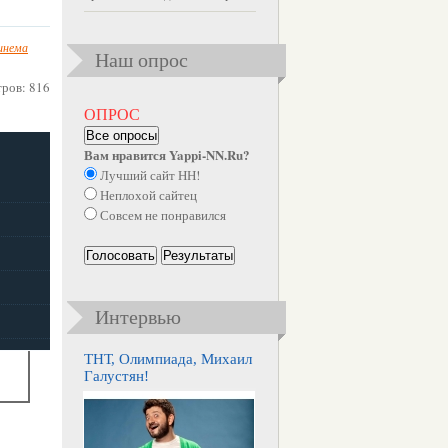
инема
Наш опрос
тров: 816
ОПРОС
Все опросы
Вам нравится Yappi-NN.Ru?
Лучший сайт НН!
Неплохой сайтец
Совсем не понравился
Голосовать
Результаты
Интервью
ТНТ, Олимпиада, Михаил
Галустян!