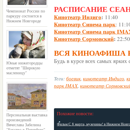
РАСПИСАНИЕ СЕАНСО
Чемпионат России по
Кинотеатр Индиго
:
11:40
паркуру состоится в
Нижнем Новгороде
Кинотеатр Синема парк
: 11:1
Кинотеатр Синема парк IMA
Кинотеатр Сормовский
:
22:50
ВСЯ КИНОАФИША 
Будь в курсе всех самых ярких
Юные нижегородцы
отметят "Широкую
масленицу"
Теги:
боевик
,
кинотеатр Индиго
,
к
парк IMAX
,
кинотеатр Сормовски
Похожие новости:
Персональная выставка
произведений
Фильм С 8 марта, мужчины! в Нижнем Новго
Вячеслава Забелина
"Бегство в Петербург"