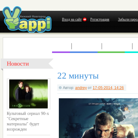
Вход на сайт
Регистрация
Забыли паро
КЛУБЫ
КОНЦЕРТЫ
ВЫСТАВКИ
Т
Новости
22 минуты
Автор:
andrey
от
17-05-2014, 14:26
Культовый сериал 90-х
"Секретные
материалы" будет
возрожден