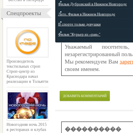
Фильм Дубровский в Нижнем Новгороде
Спецпроекты
Лего. Фильм в Нижнем Новгороде
В спорте только девушки
Фильм "Курьер из «рая»"
Уважаемый посетите
незарегистрированный поль
Мы рекомендуем Вам
зарег
Производитель
текстильных строп
своим именем.
Строп-центр из
Краснодара начал
реализацию в Тольятти
ДОБАВИТЬ КОММЕНТАРИЙ
Новогодняя ночь 2015
����������
в ресторанах и клубах