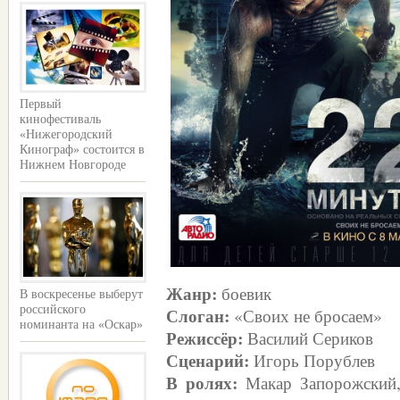
Первый
кинофестиваль
«Нижегородский
Кинограф» состоится в
Нижнем Новгороде
Жанр:
боевик
В воскресенье выберут
Слоган:
российского
«Своих не бросаем»
номинанта на «Оскар»
Режиссёр:
Василий Сериков
Сценарий:
Игорь Порублев
В ролях:
Макар Запорожский