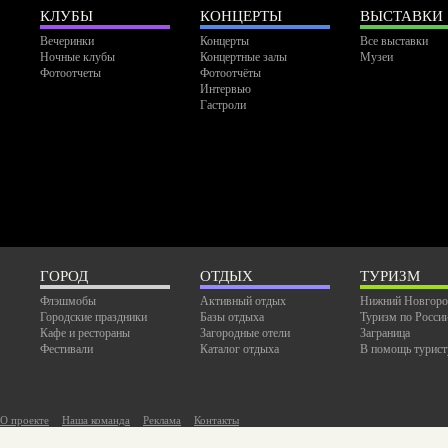
КЛУБЫ
КОНЦЕРТЫ
ВЫСТАВКИ
Вечеринки
Концерты
Все выставки
Ночные клубы
Концертные залы
Музеи
Фотоотчеты
Фотоотчёты
Интервью
Гастроли
ГОРОД
ОТДЫХ
ТУРИЗМ
Флэшмобы
Активный отдых
Нижний Новгоро
Городские праздники
Базы отдыха
Туризм по Росси
Кафе и рестораны
Загородные отели
Заграница
Фестивали
Каталог отдыха
В помощь турист
О проекте
Наша команда
Реклама
Контакты