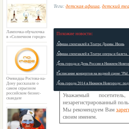
Теги:
детская афиша
,
детский те
Лампочка-обучалочка
Похожие новости:
в «Солнечном городе»
Афиша спектаклей в Театре Драмы. Июнь
Афиша спектаклей в Театре оперы и балета. .
День города и День России в Нижнем Новгор 
Расписание концертов на водной сцене "РЫ .
Очевидцы Ростова-на-
День города 2014 в Нижнем Новгороде: подго
Дону рассказали о
самом серьезном
Уважаемый посетите
российском бизнес-
скандале
незарегистрированный поль
Мы рекомендуем Вам
зарег
своим именем.