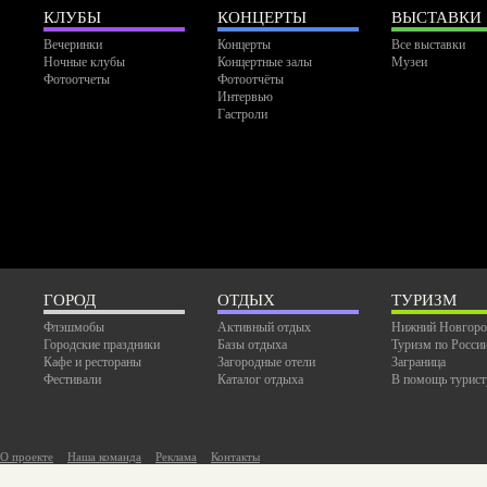
КЛУБЫ
КОНЦЕРТЫ
ВЫСТАВКИ
Вечеринки
Концерты
Все выставки
Ночные клубы
Концертные залы
Музеи
Фотоотчеты
Фотоотчёты
Интервью
Гастроли
ГОРОД
ОТДЫХ
ТУРИЗМ
Флэшмобы
Активный отдых
Нижний Новгоро
Городские праздники
Базы отдыха
Туризм по Росси
Кафе и рестораны
Загородные отели
Заграница
Фестивали
Каталог отдыха
В помощь турист
О проекте
Наша команда
Реклама
Контакты