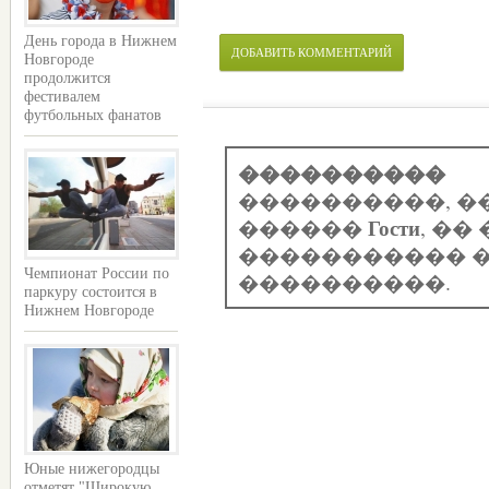
День города в Нижнем
ДОБАВИТЬ КОММЕНТАРИЙ
Новгороде
продолжится
фестивалем
футбольных фанатов
����������
����������, �
Гости
������
, �
����������� �
Чемпионат России по
����������.
паркуру состоится в
Нижнем Новгороде
Юные нижегородцы
отметят "Широкую