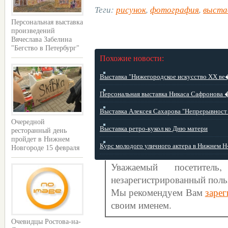
Теги:
рисунок
,
фотография
,
выста
Персональная выставка
произведений
Вячеслава Забелина
"Бегство в Петербург"
Похожие новости:
Выставка "Нижегородское искусство ХХ ве�
Персональная выставка Никаса Сафронова � 
Выставка Алексея Сахарова "Непрерывност .
Очередной
Выставка ретро-кукол ко Дню матери
ресторанный день
пройдет в Нижнем
Курс молодого уличного актера в Нижнем Н�
Новгороде 15 февраля
Уважаемый посетите
незарегистрированный поль
Мы рекомендуем Вам
зарег
своим именем.
Очевидцы Ростова-на-