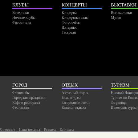
КЛУБЫ
КОНЦЕРТЫ
ВЫСТАВКИ
Вечеринки
Концерты
Все выставки
Ночные клубы
Концертные залы
Музеи
Фотоотчеты
Фотоотчёты
Интервью
Гастроли
ГОРОД
ОТДЫХ
ТУРИЗМ
Флэшмобы
Активный отдых
Нижний Новгоро
Городские праздники
Базы отдыха
Туризм по Росси
Кафе и рестораны
Загородные отели
Заграница
Фестивали
Каталог отдыха
В помощь турист
О проекте
Наша команда
Реклама
Контакты