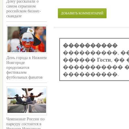
Дону рассказали о
самом серьезном
российском бизнес-
ДОБАВИТЬ КОММЕНТАРИЙ
скандале
����������
����������, �
Гости
������
, �
День города в Нижнем
Новгороде
����������� �
продолжится
����������.
фестивалем
футбольных фанатов
Чемпионат России по
паркуру состоится в
Нижнем Новгороде