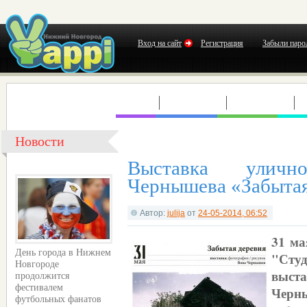
Вход на сайт
Регистрация
Забыли паро
КЛУБЫ
КОНЦЕРТЫ
ВЫСТАВКИ
Т
Новости
Выставка улич
Чернышева «Забытая
Автор:
julija
от
24-05-2014, 06:52
31 ма
День города в Нижнем
"Студ
Новгороде
выст
продолжится
фестивалем
Черн
футбольных фанатов