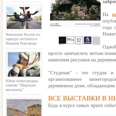
забро
На
в
опубл
года 
Нижег
Чемпионат России по
паркуру состоится в
Нижнем Новгороде
Одной
просто запечатлеть ветхие пок
нанесения рисунков на деревянн
"Студеная" - это студия и 
организованное нижегоро
Юные нижегородцы
деревянном доме, обладающим 
отметят "Широкую
масленицу"
ВСЕ ВЫСТАВКИ В 
Будь в курсе самых ярких собы