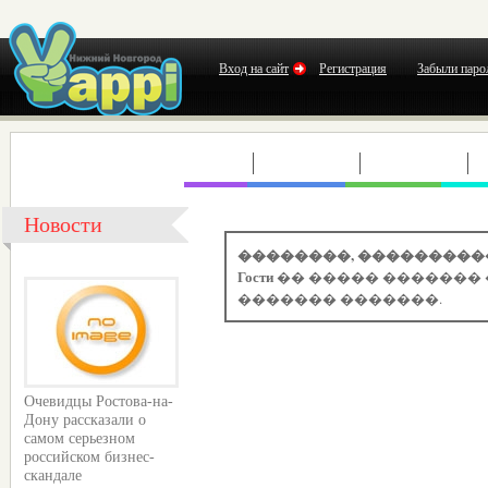
Вход на сайт
Регистрация
Забыли паро
КЛУБЫ
КОНЦЕРТЫ
ВЫСТАВКИ
Т
Новости
��������, ���������
Гости
�� ����� ������� 
������� �������.
Очевидцы Ростова-на-
Дону рассказали о
самом серьезном
российском бизнес-
скандале