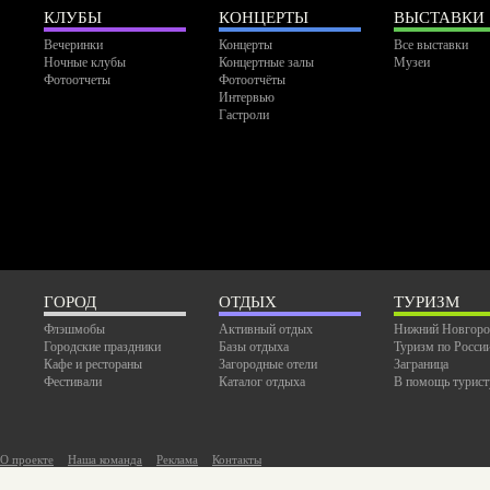
КЛУБЫ
КОНЦЕРТЫ
ВЫСТАВКИ
Вечеринки
Концерты
Все выставки
Ночные клубы
Концертные залы
Музеи
Фотоотчеты
Фотоотчёты
Интервью
Гастроли
ГОРОД
ОТДЫХ
ТУРИЗМ
Флэшмобы
Активный отдых
Нижний Новгоро
Городские праздники
Базы отдыха
Туризм по Росси
Кафе и рестораны
Загородные отели
Заграница
Фестивали
Каталог отдыха
В помощь турист
О проекте
Наша команда
Реклама
Контакты