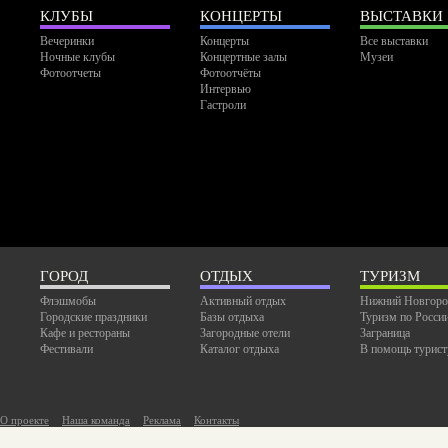
КЛУБЫ
КОНЦЕРТЫ
ВЫСТАВКИ
Вечеринки
Концерты
Все выставки
Ночные клубы
Концертные залы
Музеи
Фотоотчеты
Фотоотчёты
Интервью
Гастроли
ГОРОД
ОТДЫХ
ТУРИЗМ
Флэшмобы
Активный отдых
Нижний Новгоро
Городские праздники
Базы отдыха
Туризм по Росси
Кафе и рестораны
Загородные отели
Заграница
Фестивали
Каталог отдыха
В помощь турист
О проекте
Наша команда
Реклама
Контакты