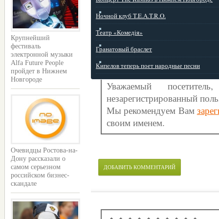
Ночной клуб T.E.A.T.R.O.
Театр «Комедiя»
Крупнейший
фестиваль
Гранатовый браслет
электронной музыки
Alfa Future People
Кипелов теперь поет народные песни
пройдет в Нижнем
Новгороде
Уважаемый посетите
незарегистрированный поль
Мы рекомендуем Вам
зарег
своим именем.
Очевидцы Ростова-на-
Дону рассказали о
ДОБАВИТЬ КОММЕНТАРИЙ
самом серьезном
российском бизнес-
скандале