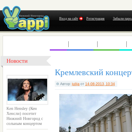
Вход на сайт
Регистрация
Забыли паро
КЛУБЫ
КОНЦЕРТЫ
ВЫСТАВКИ
Т
Новости
Кремлевский концер
Автор:
julija
от
14-08-2013, 10:34
Ken Hensley (Кен
Хенсли) посетит
Нижний Новгород с
сольным концертом