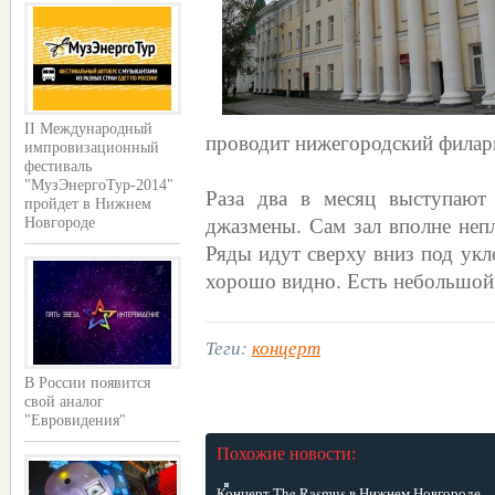
II Международный
проводит нижегородский филар
импровизационный
фестиваль
"МузЭнергоТур-2014"
Раза два в месяц выступают 
пройдет в Нижнем
джазмены. Сам зал вполне неп
Новгороде
Ряды идут сверху вниз под укл
хорошо видно. Есть небольшой 
Теги:
концерт
В России появится
свой аналог
"Евровидения"
Похожие новости:
Концерт The Rasmus в Нижнем Новгороде