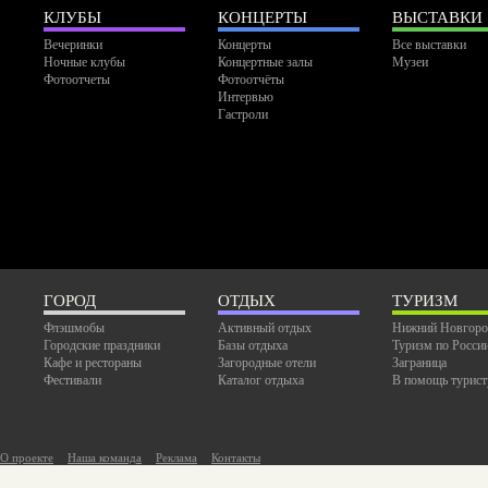
КЛУБЫ
КОНЦЕРТЫ
ВЫСТАВКИ
Вечеринки
Концерты
Все выставки
Ночные клубы
Концертные залы
Музеи
Фотоотчеты
Фотоотчёты
Интервью
Гастроли
ГОРОД
ОТДЫХ
ТУРИЗМ
Флэшмобы
Активный отдых
Нижний Новгоро
Городские праздники
Базы отдыха
Туризм по Росси
Кафе и рестораны
Загородные отели
Заграница
Фестивали
Каталог отдыха
В помощь турист
О проекте
Наша команда
Реклама
Контакты