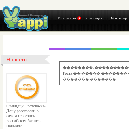
Вход на сайт
Регистрация
Забыли паро
КЛУБЫ
КОНЦЕРТЫ
ВЫСТАВКИ
Т
Новости
��������, ���������
Гости
�� ����� ������� 
������� �������.
Очевидцы Ростова-на-
Дону рассказали о
самом серьезном
российском бизнес-
скандале