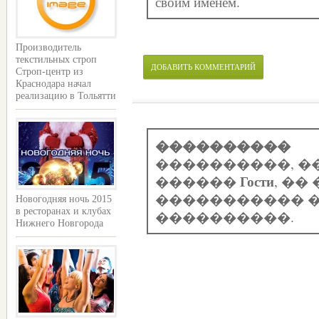
своим именем.
Производитель
текстильных строп
ДОБАВИТЬ КОММЕНТАРИЙ
Строп-центр из
Краснодара начал
реализацию в Тольятти
����������
����������, �
Гости
������
, �
����������� �
Новогодняя ночь 2015
в ресторанах и клубах
����������.
Нижнего Новгорода