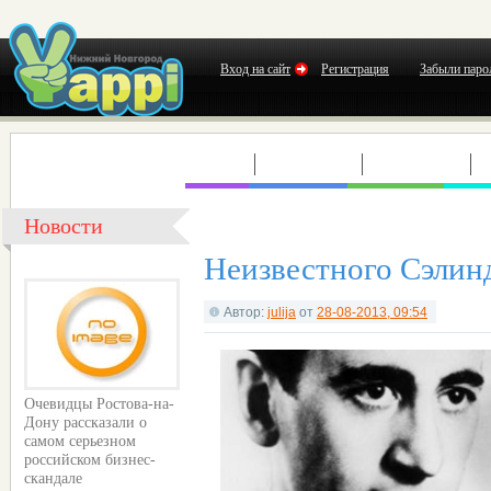
Вход на сайт
Регистрация
Забыли паро
КЛУБЫ
КОНЦЕРТЫ
ВЫСТАВКИ
Т
Новости
Неизвестного Сэлин
Автор:
julija
от
28-08-2013, 09:54
Очевидцы Ростова-на-
Дону рассказали о
самом серьезном
российском бизнес-
скандале