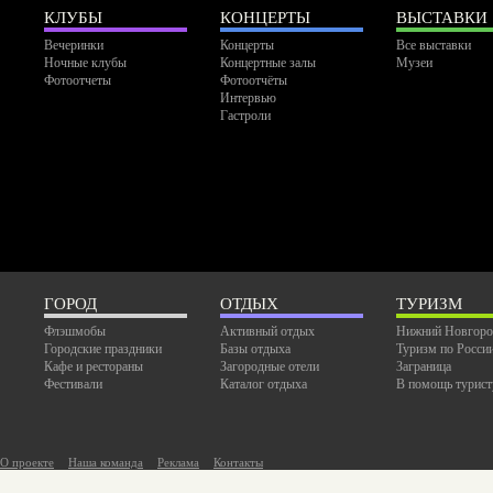
КЛУБЫ
КОНЦЕРТЫ
ВЫСТАВКИ
Вечеринки
Концерты
Все выставки
Ночные клубы
Концертные залы
Музеи
Фотоотчеты
Фотоотчёты
Интервью
Гастроли
ГОРОД
ОТДЫХ
ТУРИЗМ
Флэшмобы
Активный отдых
Нижний Новгоро
Городские праздники
Базы отдыха
Туризм по Росси
Кафе и рестораны
Загородные отели
Заграница
Фестивали
Каталог отдыха
В помощь турист
О проекте
Наша команда
Реклама
Контакты