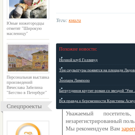
Теги:
книги
Юные нижегородцы
отметят "Широкую
масленицу"
Похожие новости:
Ночной клуб Голливуд
Три скульптуры появятся на площади Лядов .
Персональная выставка
Зоопарк Лимпопо
произведений
Вячеслава Забелина
Батрутдинов крутит роман со звездой "Уни ..
"Бегство в Петербург"
Вся правда о беременности Кристины Асму
Спецпроекты
Уважаемый посетите
незарегистрированный поль
Мы рекомендуем Вам
зарег