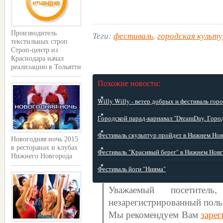
Теги:
фестиваль
,
городская культ
Производитель
текстильных строп
Строп-центр из
Краснодара начал
реализацию в Тольятти
Похожие новости:
Willy Willy - ветер добрых и фестиваль горо
Городской парад-карнавал "DreamDay. Город
Фестиваль скульптур пройдет в Нижнем Нов .
Новогодняя ночь 2015
в ресторанах и клубах
Фестиваль "Красивый берег" в Нижнем Новг .
Нижнего Новгорода
Фестиваль йоги "Нияма"
Уважаемый посетите
незарегистрированный поль
Мы рекомендуем Вам
зарег