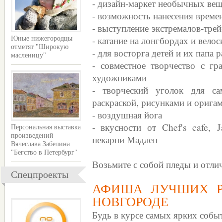
- дизайн-маркет необычных вещ
- возможность нанесения време
- выступление экстремалов-тре
- катание на лонгбордах и вело
Юные нижегородцы
отметят "Широкую
- для восторга детей и их пап
масленицу"
- совместное творчество с гр
художниками
- творческий уголок для са
раскраской, рисунками и орига
- воздушная йога
- вкусности от Chef's cafe,
Персональная выставка
произведений
пекарни Мадлен
Вячеслава Забелина
"Бегство в Петербург"
Возьмите с собой пледы и отли
Спецпроекты
АФИША ЛУЧШИХ Р
НОВГОРОДЕ
Будь в курсе самых ярких собы