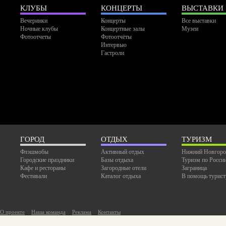
КЛУБЫ
КОНЦЕРТЫ
ВЫСТАВКИ
Вечеринки
Концерты
Все выставки
Ночные клубы
Концертные залы
Музеи
Фотоотчеты
Фотоотчёты
Интервью
Гастроли
ГОРОД
ОТДЫХ
ТУРИЗМ
Флэшмобы
Активный отдых
Нижний Новгоро
Городские праздники
Базы отдыха
Туризм по Росси
Кафе и рестораны
Загородные отели
Заграница
Фестивали
Каталог отдыха
В помощь турист
О проекте
Наша команда
Реклама
Контакты