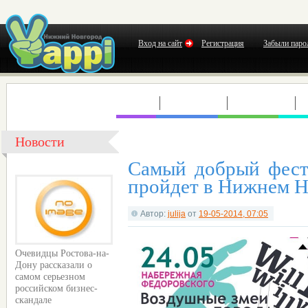
Вход на сайт
Регистрация
Забыли паро
КЛУБЫ
КОНЦЕРТЫ
ВЫСТАВКИ
Т
Новости
Самый добрый фест
пройдет в Нижнем Н
Автор:
julija
от
19-05-2014, 07:05
Очевидцы Ростова-на-
Дону рассказали о
самом серьезном
российском бизнес-
скандале