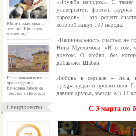
«Дружба народов». С таким 
университет, фонтан, журнал
народов» – это рецепт счаст
которой живут 193 народа.
Юные нижегородцы
отметят "Широкую
масленицу"
«Национальность счастью не по
Нина Муслимова. «И о том, ч
другом. О любви, без котор
добавляет Шабан.
Любовь в сериале – сила, к
Персональная выставка
произведений
предрассудки и препятствия. Г
Вячеслава Забелина
давние друзья, звезды КВН Ека
"Бегство в Петербург"
С 3 марта по 
Спецпроекты