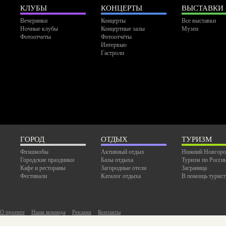
КЛУБЫ
КОНЦЕРТЫ
ВЫСТАВКИ
Вечеринки
Концерты
Все выставки
Ночные клубы
Концертные залы
Музеи
Фотоотчеты
Фотоотчёты
Интервью
Гастроли
ГОРОД
ОТДЫХ
ТУРИЗМ
Флэшмобы
Активный отдых
Нижний Новгоро
Городские праздники
Базы отдыха
Туризм по Росси
Кафе и рестораны
Загородные отели
Заграница
Фестивали
Каталог отдыха
В помощь турист
О проекте
Наша команда
Реклама
Контакты