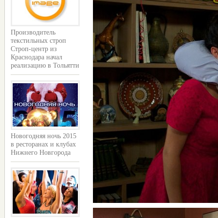
Производитель
текстильных строп
Строп-центр из
Краснодара начал
реализацию в Тольятти
Новогодняя ночь 2015
в ресторанах и клубах
Нижнего Новгорода