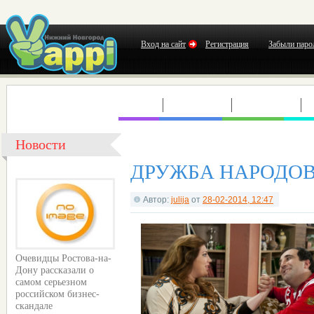
Вход на сайт
Регистрация
Забыли паро
КЛУБЫ
КОНЦЕРТЫ
ВЫСТАВКИ
Т
Новости
ДРУЖБА НАРОДОВ. 
Автор:
julija
от
28-02-2014, 12:47
Очевидцы Ростова-на-
Дону рассказали о
самом серьезном
российском бизнес-
скандале