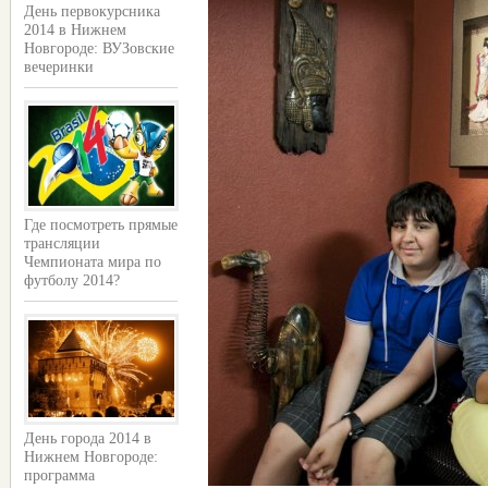
День первокурсника
2014 в Нижнем
Новгороде: ВУЗовские
вечеринки
Где посмотреть прямые
трансляции
Чемпионата мира по
футболу 2014?
День города 2014 в
Нижнем Новгороде:
программа