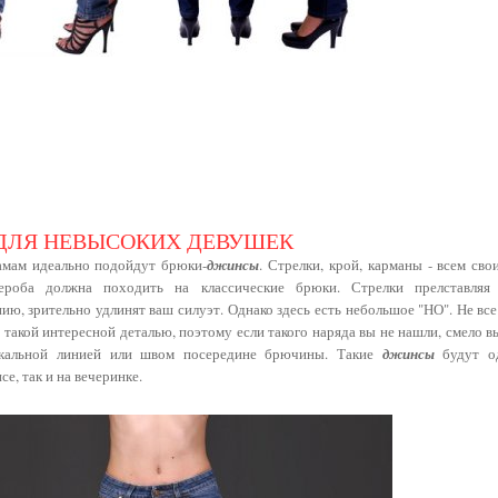
ДЛЯ НЕВЫСОКИХ ДЕВУШЕК
мам идеально подойдут брюки-
джинсы
. Стрелки, крой, карманы - всем св
дероба должна походить на классические брюки. Стрелки прелставляя
ию, зрительно удлинят ваш силуэт. Однако здесь есть небольшое "НО". Не вс
 такой интересной деталью, поэтому если такого наряда вы не нашли, смело 
кальной линией или швом посередине брючины. Такие
джинсы
будут од
се, так и на вечеринке.