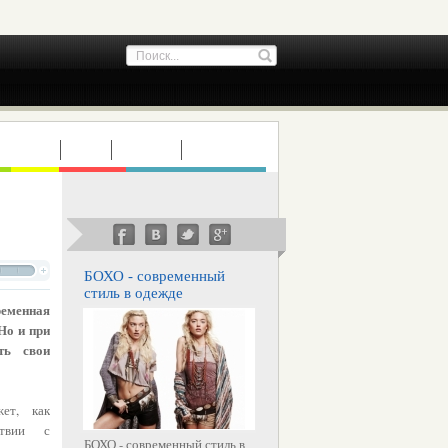
ТУРИЗМ
ДЕТИ
СТАТЬИ
ИНТЕРВЬЮ
БОХО - современный
стиль в одежде
еменная
Но и при
ть свои
ет, как
твии с
БОХО - современный стиль в