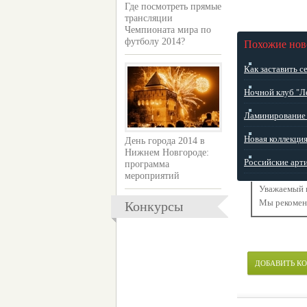
Где посмотреть прямые
трансляции
Чемпионата мира по
футболу 2014?
Похожие нов
Как заставить се
Ночной клуб "Л
Ламинирование 
Новая коллекция
День города 2014 в
Нижнем Новгороде:
Российские арти
программа
мероприятий
Уважаемый п
Мы рекоме
Конкурсы
ДОБАВИТЬ К