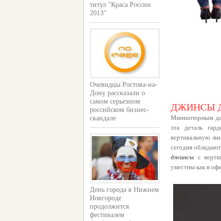
титул "Краса России
2013"
Очевидцы Ростова-на-
Дону рассказали о
самом серьезном
ДЖИНСЫ 
российском бизнес-
Миниатюрным да
скандале
эта деталь гар
вертикальную лин
сегодня обладают
джинсы
с верти
уместны как в офи
День города в Нижнем
Новгороде
продолжится
фестивалем