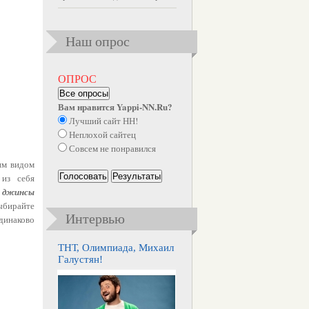
Наш опрос
ОПРОС
Все опросы
Вам нравится Yappi-NN.Ru?
Лучший сайт НН!
Неплохой сайтец
Совсем не понравился
оим видом
Голосовать
Результаты
 из себя
е
джинсы
выбирайте
Интервью
инаково
ТНТ, Олимпиада, Михаил
Галустян!