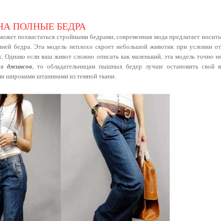
А ПОЛНЫЕ БЕДРА
е может похвастаться стройными бедрами, современная мода предлагает носит
нией бедра. Эта модель неплохо скроет небольшой животик при условии от
х
. Однако если ваш живот сложно описать как маленький, эта модель точно не
роя
джинсов
, то обладательницам пышных бедер лучше остановить свой 
и широкими штанинами из темной ткани.