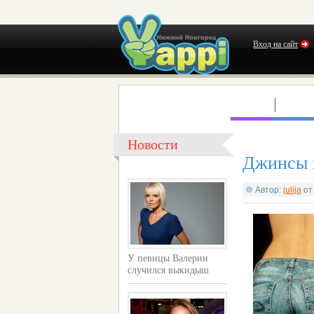
Вход на сайт
КЛУБЫ
КОНЦ
Новости
Джинсы 
Автор:
julija
о
У певицы Валерии
случился выкидыш