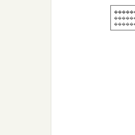
�����
�����
�����