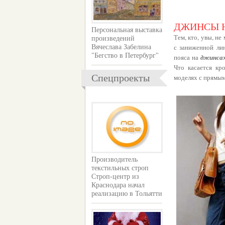
ДЖИНСЫ Н
Персональная выставка
Тем, кто, увы, н
произведений
с заниженной ли
Вячеслава Забелина
"Бегство в Петербург"
пояса на
джинса
Что касается к
Спецпроекты
моделях с прямым
Производитель
текстильных строп
Строп-центр из
Краснодара начал
реализацию в Тольятти