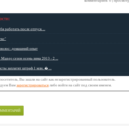
комментариев: 0 | просмот
ости:
бя работать после отпуск ...
екс"
волос: домашний опыт
 Mango сезон осень-зима 2013 - 2 ...
сты заплатят штраф 1 млн. � ...
осетитель, Вы зашли на сайт как незарегистрированный пользователь.
ндуем Вам
зарегистрироваться
либо войти на сайт под своим именем.
ОММЕНТАРИЙ