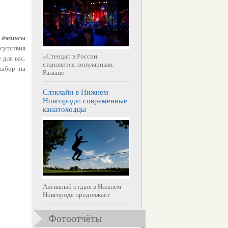
ь
джинсы
сутствия
«Стендап в России
 для вас.
становится популярным.
выбор на
Раньше
Слэклайн в Нижнем
Новгороде: современные
канатоходцы
Активный отдых в Нижнем
Новгороде продолжает
Фотоотчёты