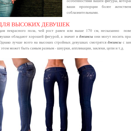
особенностями вашей фигуры, которая
ваши пропорции более женстве
соблазнительными.
ДЛЯ ВЫСОКИХ ДЕВУШЕК
цам пекрасного пола, чей рост равен или выше 170 см, несказанно пове
евушки обладают хорошей фигурой, а значит и
джинсы
они могут носить пра
Однако лучше всего на высоких стройных девушках смотрятся
джинсы
с за
 этом может быть самым разным - шнурки, аппликации, заклеки, цепи и т.д.