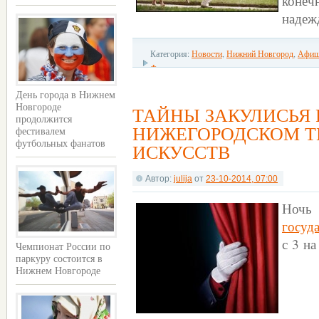
конеч
надеж
Категория:
Новости
,
Нижний Новгород
,
Афиш
Фестивали
День города в Нижнем
Новгороде
ТАЙНЫ ЗАКУЛИСЬЯ 
продолжится
НИЖЕГОРОДСКОМ Т
фестивалем
футбольных фанатов
ИСКУССТВ
Автор:
julija
от
23-10-2014, 07:00
Ночь
госуд
с 3 на
Чемпионат России по
паркуру состоится в
Нижнем Новгороде