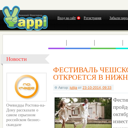
Вход на сайт
Регистрация
Забыли паро
КЛУБЫ
КОНЦЕРТЫ
ВЫСТАВКИ
Т
Новости
ФЕСТИВАЛЬ ЧЕШСКО
ОТКРОЕТСЯ В НИЖ
Автор:
julija
от
23-10-2014, 09:33
Фести
прой
Очевидцы Ростова-на-
Дону рассказали о
октяб
самом серьезном
извес
российском бизнес-
скандале