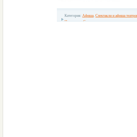
Категория:
Афиша
,
Спектакли и афиша театро
Новгорода
,
С детьми