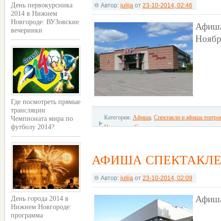
День первокурсника
Автор:
julija
от
23-10-2014, 02:46
2014 в Нижнем
Новгороде: ВУЗовские
Афиша
вечеринки
Ноябр
Где посмотреть прямые
трансляции
Категория:
Афиша
,
Спектакли и афиша театро
Чемпионата мира по
футболу 2014?
Новгорода
,
С детьми
АФИША СПЕКТАКЛЕЙ
Автор:
julija
от
23-10-2014, 02:09
Афиша
День города 2014 в
Нижнем Новгороде:
программа