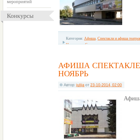
мероприятий
Конкурсы
Категория:
Афиша
,
Спектакли и афиша театро
Новгорода
,
С детьми
АФИША СПЕКТАКЛЕЙ
НОЯБРЬ
Автор:
julija
от
23-10-2014, 02:00
Афиша