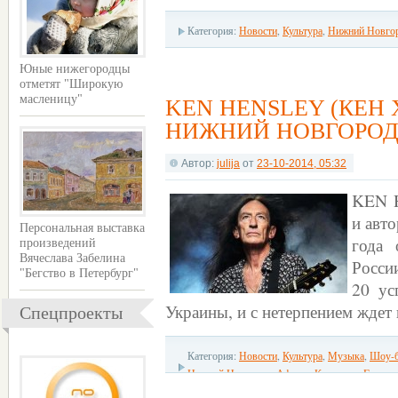
Категория:
Новости
,
Культура
,
Нижний Новго
Юные нижегородцы
отметят "Широкую
масленицу"
KEN HENSLEY (КЕН
НИЖНИЙ НОВГОРОД
Автор:
julija
от
23-10-2014, 05:32
KEN H
и авт
Персональная выставка
года 
произведений
Вячеслава Забелина
Росси
"Бегство в Петербург"
20 ус
Украины, и с нетерпением ждет
Спецпроекты
Категория:
Новости
,
Культура
,
Музыка
,
Шоу-б
Нижний Новгород
,
Афиша
,
Концерты
,
Гастро