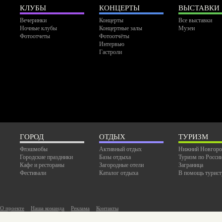
КЛУБЫ
КОНЦЕРТЫ
ВЫСТАВКИ
Вечеринки
Концерты
Все выставки
Ночные клубы
Концертные залы
Музеи
Фотоотчеты
Фотоотчёты
Интервью
Гастроли
ГОРОД
ОТДЫХ
ТУРИЗМ
Флэшмобы
Активный отдых
Нижний Новгоро
Городские праздники
Базы отдыха
Туризм по Росси
Кафе и рестораны
Загородные отели
Заграница
Фестивали
Каталог отдыха
В помощь турист
О проекте
Наша команда
Реклама
Контакты