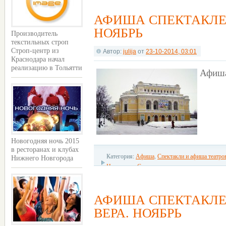
АФИША СПЕКТАКЛЕЙ
НОЯБРЬ
Производитель
текстильных строп
Строп-центр из
Автор:
julija
от
23-10-2014, 03:01
Краснодара начал
реализацию в Тольятти
Афиша
Новогодняя ночь 2015
в ресторанах и клубах
Категория:
Афиша
,
Спектакли и афиша театро
Нижнего Новгорода
Новгорода
,
С детьми
АФИША СПЕКТАКЛЕЙ
ВЕРА. НОЯБРЬ