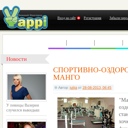
Вход на сайт
Регистрация
Забыли паро
КЛУБЫ
КОНЦЕРТЫ
ВЫСТАВКИ
Т
Новости
СПОРТИВНО-ОЗДОР
МАНГО
Автор:
julija
от
28-08-2013, 06:45
"М
озд
У певицы Валерии
случился выкидыш
ста
хоч