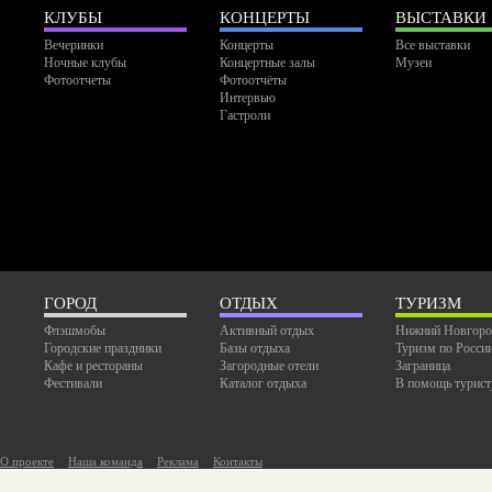
КЛУБЫ
КОНЦЕРТЫ
ВЫСТАВКИ
Вечеринки
Концерты
Все выставки
Ночные клубы
Концертные залы
Музеи
Фотоотчеты
Фотоотчёты
Интервью
Гастроли
ГОРОД
ОТДЫХ
ТУРИЗМ
Флэшмобы
Активный отдых
Нижний Новгоро
Городские праздники
Базы отдыха
Туризм по Росси
Кафе и рестораны
Загородные отели
Заграница
Фестивали
Каталог отдыха
В помощь турист
О проекте
Наша команда
Реклама
Контакты