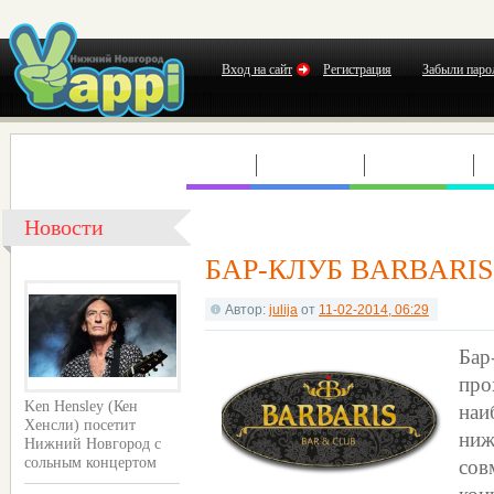
Вход на сайт
Регистрация
Забыли паро
КЛУБЫ
КОНЦЕРТЫ
ВЫСТАВКИ
Т
Новости
БАР-КЛУБ BARBARIS
Автор:
julija
от
11-02-2014, 06:29
Ба
пр
на
Ken Hensley (Кен
Хенсли) посетит
ниж
Нижний Новгород с
сов
сольным концертом
кон