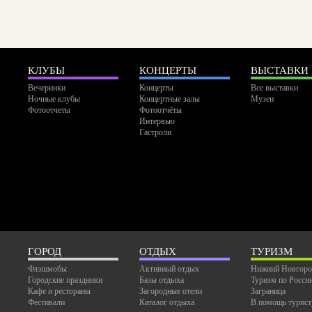
КЛУБЫ
КОНЦЕРТЫ
ВЫСТАВКИ
Вечеринки
Концерты
Все выставки
Ночные клубы
Концертные залы
Музеи
Фотоотчеты
Фотоотчёты
Интервью
Гастроли
ГОРОД
ОТДЫХ
ТУРИЗМ
Флэшмобы
Активный отдых
Нижний Новгоро
Городские праздники
Базы отдыха
Туризм по Росси
Кафе и рестораны
Загородные отели
Заграница
Фестивали
Каталог отдыха
В помощь турист