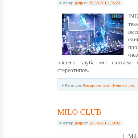
Автор:
julija
от
28-08-2013, 06:23
IN
те
вм
еди
про
(не
нашего клуба мы считаем т
стереотипов.
Категория:
Концертные залы
,
Ночные клубы
MILO CLUB
Автор:
julija
от
18-08-2013, 09:02
Mil