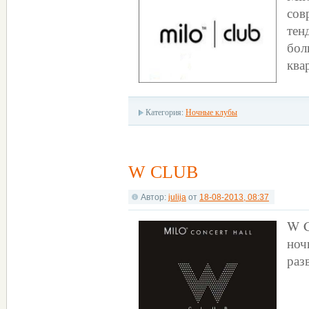
со
те
бо
ква
Категория:
Ночные клубы
W CLUB
Автор:
julija
от
18-08-2013, 08:37
W C
ноч
раз