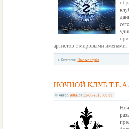
об
клу
да
сег
уди
ор
артистов с мировыми именами.
Категория:
Ночные клубы
НОЧНОЙ КЛУБ T.E.A.
Автор:
julija
от
12-08-2013, 08:33
Ноч
раз
пре
бол