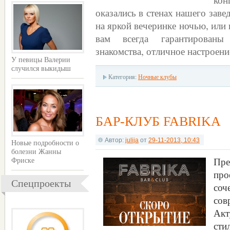
оказались в стенах нашего зав
на яркой вечеринке ночью, или
вам всегда гарантированы
знакомства, отличное настроен
У певицы Валерии
случился выкидыш
Категория:
Ночные клубы
БАР-КЛУБ FABRIKA
Автор:
julija
от
29-11-2013, 10:43
Новые подробности о
болезни Жанны
Пре
Фриске
пр
Спецпроекты
соч
сов
Акт
сти