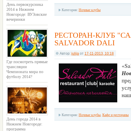
День первокурсника
2014 в Нижнем
Категория:
Ночные клубы
Новгороде: ВУЗовские
вечеринки
РЕСТОРАН-КЛУБ "СА
SALVADOR DALI
Автор:
julija
от
17-11-2013, 10:18
Где посмотреть прямые
«Sa
трансляции
Нов
Чемпионата мира по
футболу 2014?
пре
усл
наш
Категория:
Ночные клубы
,
Кафе и рестораны
День города 2014 в
Нижнем Новгороде:
программа