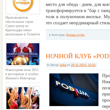
место для обеда - днем, для к
трансформируется в "бар с тан
толк в полуночном веселье. Му
Производитель
это создает неординарный стил
текстильных строп
Строп-центр из
Краснодара начал
реализацию в Тольятти
Категория:
Ночные клубы
НОЧНОЙ КЛУБ «POD
Автор:
julija
от
29-11-2013, 10:32
Новогодняя ночь 2015
Про
в ресторанах и клубах
Нижнего Новгорода
Ни
поз
пр
про
пер