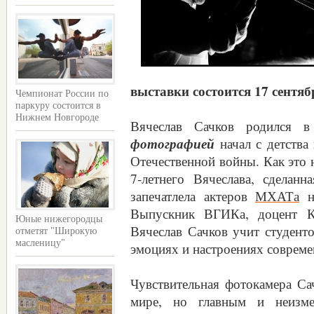
выставки состоится 17 сентяб
Чемпионат России по
паркуру состоится в
Нижнем Новгороде
Вячеслав Сачков родился в
фотографией
начал с детства
Отечественной войны. Как это 
7-летнего Вячеслава, сделан
запечатлела актеров
МХАТа
на
Выпускник ВГИКа, доцент Ка
Юные нижегородцы
Вячеслав Сачков учит студент
отметят "Широкую
масленицу"
эмоциях и настроениях совреме
Чувствительная фотокамера С
мире, но главным и неизме