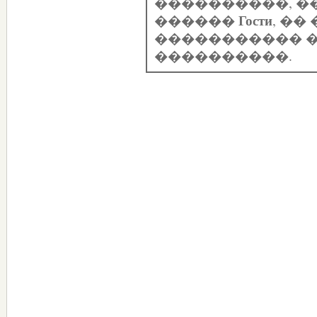
����������, �
Гости
������
, �
����������� �
����������.