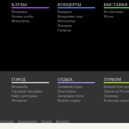
КЛУБЫ
КОНЦЕРТЫ
ВЫСТАВКИ
Вечеринки
Концерты
Все выставки
Ночные клубы
Концертные залы
Музеи
Фотоотчеты
Фотоотчёты
Интервью
Гастроли
ГОРОД
ОТДЫХ
ТУРИЗМ
Флэшмобы
Активный отдых
Нижний Новгоро
Городские праздники
Базы отдыха
Туризм по Росси
Кафе и рестораны
Загородные отели
Заграница
Фестивали
Каталог отдыха
В помощь турист
О проекте
Наша команда
Реклама
Контакты