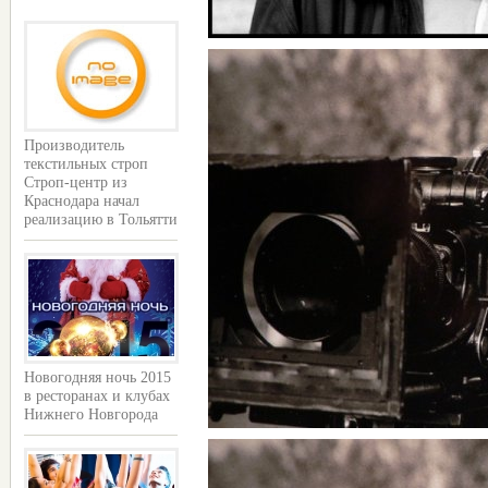
Производитель
текстильных строп
Строп-центр из
Краснодара начал
реализацию в Тольятти
Новогодняя ночь 2015
в ресторанах и клубах
Нижнего Новгорода