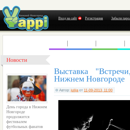
Вход на сайт
Регистрация
Забыли паро
КЛУБЫ
КОНЦЕРТЫ
ВЫСТАВКИ
Т
Новости
Выставка "Встречи
Нижнем Новгороде
Автор:
julija
от
11-09-2013, 11:00
День города в Нижнем
Новгороде
продолжится
фестивалем
футбольных фанатов