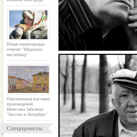
Юные нижегородцы
отметят "Широкую
масленицу"
Персональная выставка
произведений
Вячеслава Забелина
"Бегство в Петербург"
Спецпроекты