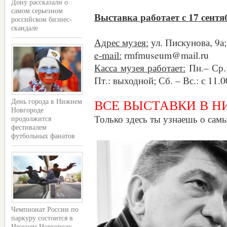
Дону рассказали о
самом серьезном
Выставка работает с 17 сентяб
российском бизнес-
скандале
Адрес музея:
ул. Пискунова, 9а;
e-mail:
rmfmuseum@mail.ru
Касса музея работает:
Пн.– Ср.:
Пт.: выходной; Сб. – Вс.: с 11.0
День города в Нижнем
ВСЕ ВЫСТАВКИ В 
Новгороде
Только здесь ты узнаешь о сам
продолжится
фестивалем
футбольных фанатов
Чемпионат России по
паркуру состоится в
Нижнем Новгороде