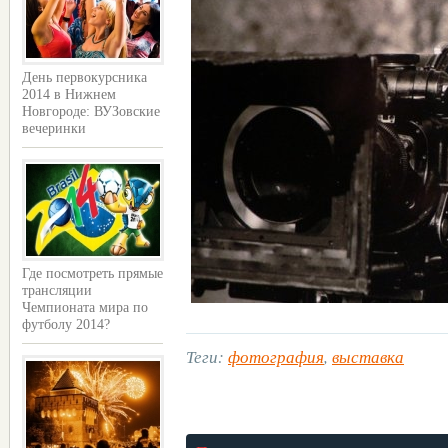
День первокурсника
2014 в Нижнем
Новгороде: ВУЗовские
вечеринки
Где посмотреть прямые
трансляции
Чемпионата мира по
футболу 2014?
Теги:
фотография
,
выставка