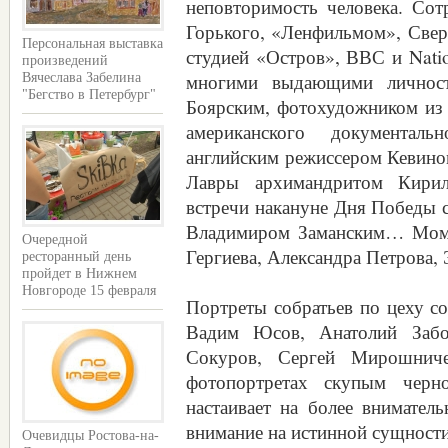
неповторимость человека. Со
Горького, «Ленфильмом», Свер
Персональная выставка
студией «Остров», ВВС и Natio
произведений
многими выдающими личност
Вячеслава Забелина
"Бегство в Петербург"
Боярским, фотохудожником из
американского документал
английским режиссером Кевин
Лавры архимандритом Кири
встречи накануне Дня Победы
Владимиром Заманским… Моме
Очередной
Гергиева, Александра Петрова,
ресторанный день
пройдет в Нижнем
Новгороде 15 февраля
Портреты собратьев по цеху с
Вадим Юсов, Анатолий Забо
Сокуров, Сергей Мирошнич
фотопортретах скупым черн
настаивает на более внимател
внимание на истинной сущности
Очевидцы Ростова-на-