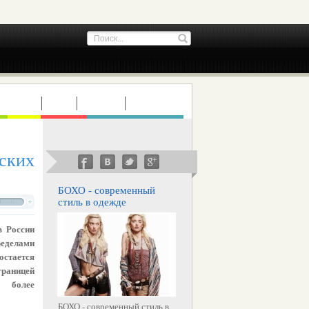
ТУРИЗМ
ДЕТИ
СТАТЬИ
ИНТЕРВЬЮ
ских
БОХО - современный
стиль в одежде
в России
ределами
остается
границей
 более
БОХО - современный стиль в