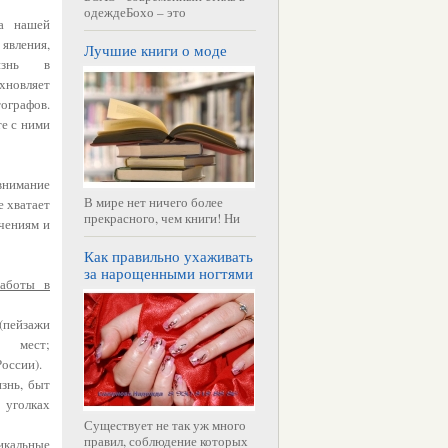
одеждеБохо – это
ва нашей
явления,
Лучшие книги о моде
изнь в
хновляет
ографов.
е с ними
внимание
В мире нет ничего более
 хватает
прекрасного, чем книги! Ни
ючениям и
Как правильно ухаживать
за нарощенными ногтями
работы в
(пейзажи
х мест;
оссии).
знь, быт
 уголках
Существует не так уж много
правил, соблюдение которых
икальные