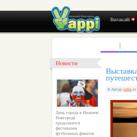
Вход на сайт
КЛУБЫ
КОНЦ
Новости
Выстав
путешес
Автор:
julija
о
День города в Нижнем
Новгороде
продолжится
фестивалем
футбольных фанатов