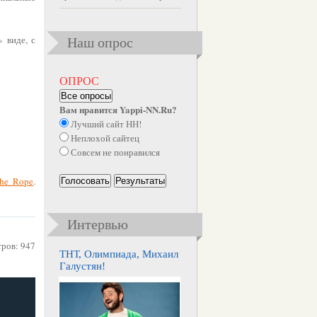
 виде, с
Наш опрос
ОПРОС
Все опросы
Вам нравится Yappi-NN.Ru?
Лучший сайт НН!
Неплохой сайтец
Совсем не понравился
he Rope
.
Голосовать
Результаты
Интервью
тров: 947
ТНТ, Олимпиада, Михаил
Галустян!