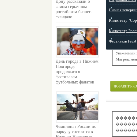
Дону рассказали о
самом серьезном
Пивная вечерин
российском бизнес-
скандале
Кинотеатр "Сор
Кинотеатр Росс
Фестиваль Feast 
Уважаемый п
Мы рекоме
День города в Нижнем
Новгороде
продолжится
фестивалем
футбольных фанатов
ДОБАВИТЬ К
�����
�����
Чемпионат России по
�����
паркуру состоится в
Нижнем Новгороде