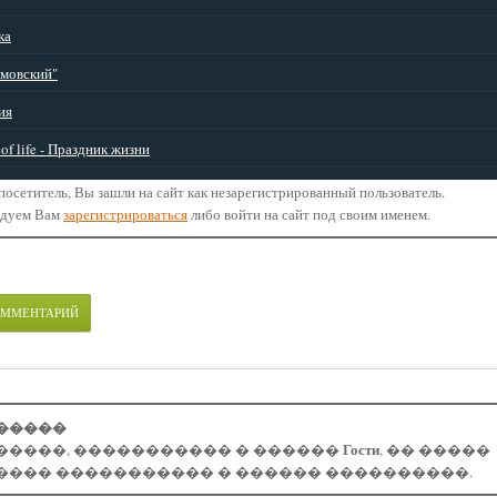
ка
мовский"
ия
of life - Праздник жизни
осетитель, Вы зашли на сайт как незарегистрированный пользователь.
ндуем Вам
зарегистрироваться
либо войти на сайт под своим именем.
ОММЕНТАРИЙ
�����
Гости
�����, ����������� � ������
, �� �����
���� ����������� � ������ ����������.