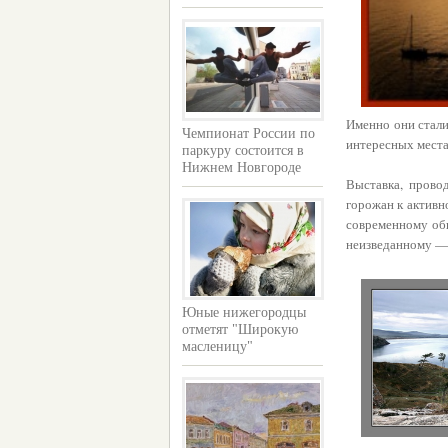
Именно они стали
Чемпионат России по
интересных места
паркуру состоится в
Нижнем Новгороде
Выставка, прово
горожан к активн
современному общ
неизведанному — 
Юные нижегородцы
отметят "Широкую
масленицу"