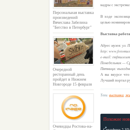
кадры с экстрема
Персональная выставка
В ходе экспозиц
произведений
целью номинирова
Вячеслава Забелина
"Бегство в Петербург"
Выставка работае
Адрес музея: ул. 
http: www.fotomus
e-mail: rmfmuseu
Понедельник — Сре
Пятница: выходно
Очередной
А вы
вкурсе что
ресторанный день
пройдет в Нижнем
Лучший портал ру
Новгороде 15 февраля
Теги:
выставка
,
жи
Похожие нов
Очевидцы Ростова-на-
Смурфики-2 3D