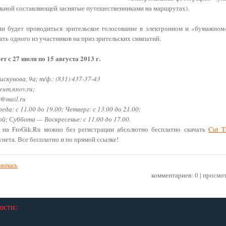
льной составляющей заснятые путешественниками на маршрутах).
ии будет проводиться зрительское голосование в электронном и «бумажном»
ть одного из участников на приз зрительских симпатий.
т с 27 июля по 15 августа 2013 г.
Пискунова, 9а; т/ф.: (831) 437-37-43
eum.nnov.ru;
m@mail.ru
да: с 11.00 до 19.00; Четверг: с 13.00 до 21.00;
й; Суббота — Воскресенье: с 11.00 до 17.00.
 на FroGik.Ru можно без регистрации абсолютно бесплатно скачать
Cut T
нета. Все бесплатно и по прямой ссылке!
вопись
комментариев: 0 | просмо
ости: