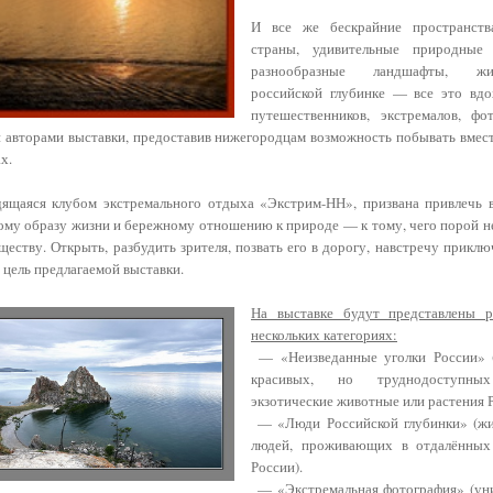
И все же бескрайние пространст
страны, удивительные природные 
разнообразные ландшафты, ж
российской глубинке — все это вдо
путешественников, экстремалов, фот
 авторами выставки, предоставив нижегородцам возможность побывать вмест
х.
дящаяся клубом экстремального отдыха «Экстрим-НН», призвана привлечь 
ому образу жизни и бережному отношению к природе — к тому, чего порой не
еству. Открыть, разбудить зрителя, позвать его в дорогу, навстречу прикл
цель предлагаемой выставки.
На выставке будут представлены 
нескольких категориях:
— «Неизведанные уголки России» 
красивых, но труднодоступны
экзотические животные или растения Р
— «Люди Российской глубинки» (жи
людей, проживающих в отдалённых
России).
— «Экстремальная фотография» (ун