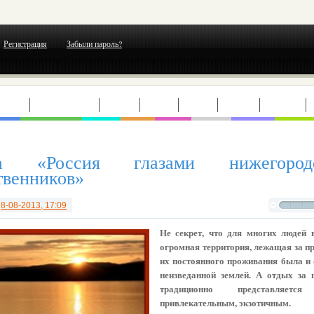
Регистрация
Забыли пароль?
ЕРТЫ
ВЫСТАВКИ
ТЕАТР
КИНО
МОДА
ГОРОД
ОТДЫХ
ка «Россия глазами нижегород
твенников»
т
8-08-2013, 17:09
Не секрет, что для многих людей 
огромная территория, лежащая за п
их постоянного проживания была и 
неизведанной землей. А отдых за 
традиционно представляется
привлекательным, экзотичным.