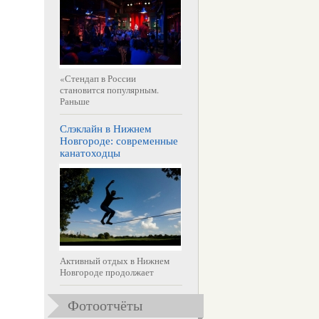
«Стендап в России
становится популярным.
Раньше
Слэклайн в Нижнем
Новгороде: современные
канатоходцы
Активный отдых в Нижнем
Новгороде продолжает
Фотоотчёты