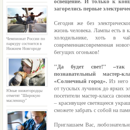
освещение. И только к кон
загорелись первые электриче
Сегодня же без электрическо
жизнь человека. Лампы есть в 
холодильнике, хоть в ча
Чемпионат России по
современнаясовременная новог
паркуру состоится в
Нижнем Новгороде
бегущих огоньков!
"Да будет свет!" –так 
познавательный мастер-к
«Солнечный город».
Из него 
от тусклых лучинок до ярких эл
Юные нижегородцы
посетители мастер-класса сво
отметят "Широкую
масленицу"
– красивущее светящееся украш
сможете забрать с собой на пам
Приглашаем Вас, любознательны