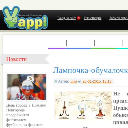
Вход на сайт
Регистрация
Забыли паро
КЛУБЫ
КОНЦЕРТЫ
ВЫСТАВКИ
Т
Новости
Лампочка-обучалочк
Автор:
julija
от
20-01-2015, 13:18
Не п
предс
День города в Нижнем
Пушк
Новгороде
обык
продолжится
циви
фестивалем
футбольных фанатов