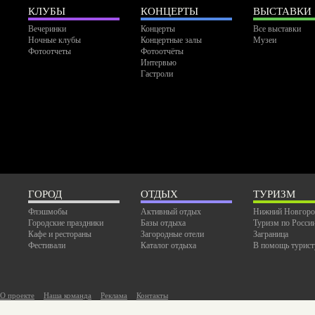
КЛУБЫ
КОНЦЕРТЫ
ВЫСТАВКИ
Вечеринки
Концерты
Все выставки
Ночные клубы
Концертные залы
Музеи
Фотоотчеты
Фотоотчёты
Интервью
Гастроли
ГОРОД
ОТДЫХ
ТУРИЗМ
Флэшмобы
Активный отдых
Нижний Новгоро
Городские праздники
Базы отдыха
Туризм по Росси
Кафе и рестораны
Загородные отели
Заграница
Фестивали
Каталог отдыха
В помощь турист
О проекте
Наша команда
Реклама
Контакты