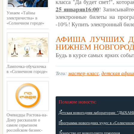
класса "Да будет свет!", котор
25 январяв16:00
! Записывайте
Узнаем «Тайны
электронные билеты на прогр
электричества» в
-10%! Купить электронный бил
«Солнечном городе»
АФИША ЛУЧШИХ Д
НИЖНЕМ НОВГОРО
Будь в курсе самых ярких собы
Лампочка-обучалочка
Теги:
мастер-класс
,
детская афиш
в «Солнечном городе»
Похожие новости:
Детская новогодняя лаборатория: "ДЫХАНИ 
Очевидцы Ростова-на-
Дону рассказали о
Программа новогодних чудес в «Солнечном .
самом серьезном
российском бизнес-
Лекарство от новогоднего геморроя