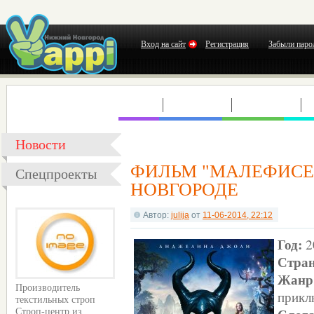
Вход на сайт
Регистрация
Забыли паро
КЛУБЫ
КОНЦЕРТЫ
ВЫСТАВКИ
Т
Новости
ФИЛЬМ "МАЛЕФИСЕ
Спецпроекты
НОВГОРОДЕ
Автор:
julija
от
11-06-2014, 22:12
Год:
2
Стра
Жа
Производитель
прикл
текстильных строп
Строп-центр из