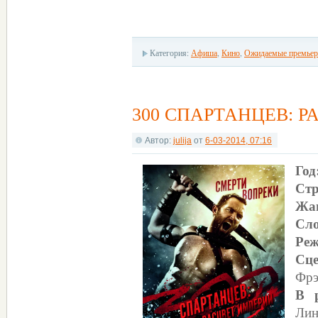
Категория:
Афиша
,
Кино
,
Ожидаемые премье
300 СПАРТАНЦЕВ: Р
Автор:
julija
от
6-03-2014, 07:16
Год
Стр
Жа
Сло
Реж
Сце
Фрэ
В р
Лин