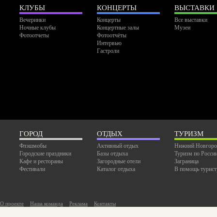
КЛУБЫ
КОНЦЕРТЫ
ВЫСТАВКИ
Вечеринки
Концерты
Все выставки
Ночные клубы
Концертные залы
Музеи
Фотоотчеты
Фотоотчёты
Интервью
Гастроли
ГОРОД
ОТДЫХ
ТУРИЗМ
Флэшмобы
Активный отдых
Нижний Новгоро
Городские праздники
Базы отдыха
Туризм по Росси
Кафе и рестораны
Загородные отели
Заграница
Фестивали
Каталог отдыха
В помощь турист
О проекте
Наша команда
Реклама
Контакты