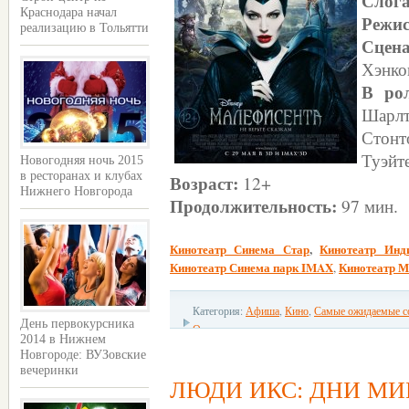
Слог
Краснодара начал
Режис
реализацию в Тольятти
Сцен
Хэнко
В ро
Шарл
Стонт
Туэйт
Новогодняя ночь 2015
в ресторанах и клубах
Возраст:
12+
Нижнего Новгорода
Продолжительность:
97 мин.
Кинотеатр Синема Стар
,
Кинотеатр Инд
Кинотеатр Синема парк IMAX
Кинотеатр М
,
Категория:
Афиша
,
Кино
,
Самые ожидаемые с
День первокурсника
Ожидаемые премьеры
2014 в Нижнем
Новгороде: ВУЗовские
вечеринки
ЛЮДИ ИКС: ДНИ М