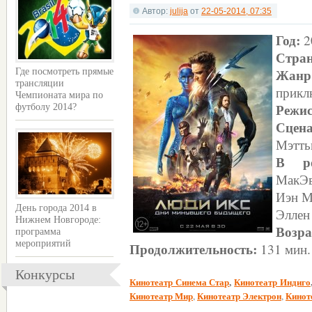
Автор:
julija
от
22-05-2014, 07:35
Год:
2
Стран
Жа
Где посмотреть прямые
трансляции
прикл
Чемпионата мира по
Режис
футболу 2014?
Сцен
Мэтть
В р
МакЭв
Иэн М
День города 2014 в
Эллен
Нижнем Новгороде:
Возра
программа
мероприятий
Продолжительность:
131 мин.
Конкурсы
Кинотеатр Синема Стар
,
Кинотеатр Индиго
Кинотеатр Мир
Кинотеатр Электрон
Кинот
,
,