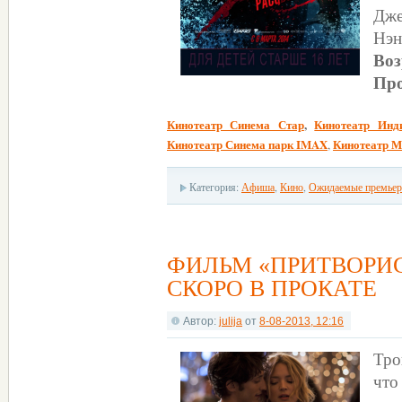
Дже
Нэн
Воз
Про
Кинотеатр Синема Стар
,
Кинотеатр Инд
Кинотеатр Синема парк IMAX
Кинотеатр М
,
Категория:
Афиша
,
Кино
,
Ожидаемые премье
ФИЛЬМ «ПРИТВОРИ
СКОРО В ПРОКАТЕ
Автор:
julija
от
8-08-2013, 12:16
Тро
что