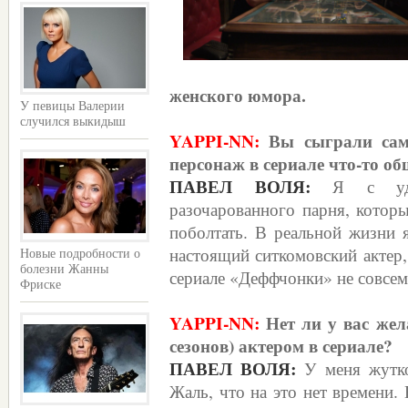
женского юмора.
У певицы Валерии
случился выкидыш
YAPPI-NN:
Вы сыграли само
персонаж в сериале что-то о
ПАВЕЛ ВОЛЯ:
Я с удов
разочарованного парня, кото
поболтать. В реальной жизни я
настоящий ситкомовский актер,
Новые подробности о
болезни Жанны
сериале «Деффчонки» не совсем
Фриске
YAPPI-NN:
Нет ли у вас жел
сезонов) актером в сериале?
ПАВЕЛ ВОЛЯ:
У меня жутко
Жаль, что на это нет времени.