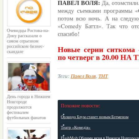
ПАВЕЛ ВОЛЯ:
Да, отомстил
между съемками программы «C
потом всю ночь. А на следую
«Comedy Баттл». Так что от
Очевидцы Ростова-на-
спасибо!
Дону рассказали о
самом серьезном
Новые серии ситкома 
российском бизнес-
скандале
по четверг в 20.00 НА 
Теги:
Павел Воля
,
ТНТ
День города в Нижнем
Новгороде
Похожие новости:
продолжится
фестивалем
Орландо Блум станет новым Бэтменом
футбольных фанатов
Театр «Комедiя»
FlashMob Обними меня в Нижнем Новгород