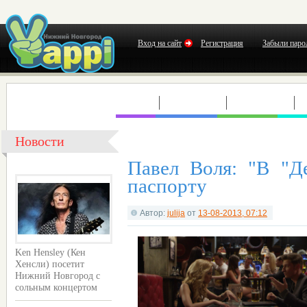
Вход на сайт
Регистрация
Забыли паро
КЛУБЫ
КОНЦЕРТЫ
ВЫСТАВКИ
Т
Новости
Павел Воля: "В "Д
паспорту
Автор:
julija
от
13-08-2013, 07:12
Ken Hensley (Кен
Хенсли) посетит
Нижний Новгород с
сольным концертом