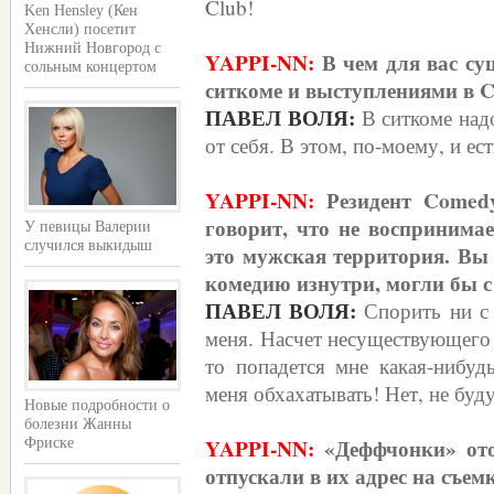
Club!
Ken Hensley (Кен
Хенсли) посетит
Нижний Новгород с
YAPPI-NN:
В чем для вас су
сольным концертом
ситкоме и выступлениями в 
ПАВЕЛ ВОЛЯ:
В ситкоме над
от себя. В этом, по-моему, и ес
YAPPI-NN:
Резидент Comed
говорит, что не воспринима
У певицы Валерии
случился выкидыш
это мужская территория. Вы
комедию изнутри, могли бы с
ПАВЕЛ ВОЛЯ:
Спорить ни с
меня. Насчет несуществующего 
то попадется мне какая-нибу
меня обхахатывать! Нет, не буд
Новые подробности о
болезни Жанны
YAPPI-NN:
«Деффчонки» от
Фриске
отпускали в их адрес на съе