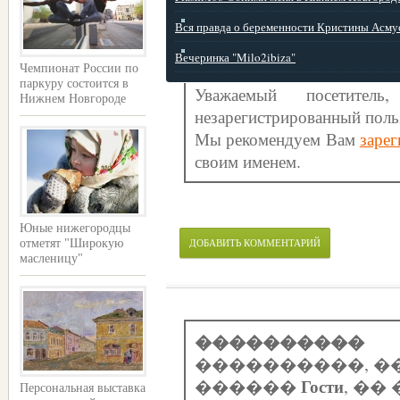
Вся правда о беременности Кристины Асму
Вечеринка "Milo2ibiza"
Чемпионат России по
паркуру состоится в
Уважаемый посетите
Нижнем Новгороде
незарегистрированный поль
Мы рекомендуем Вам
зарег
своим именем.
Юные нижегородцы
ДОБАВИТЬ КОММЕНТАРИЙ
отметят "Широкую
масленицу"
����������
����������, �
Гости
������
, �
Персональная выставка