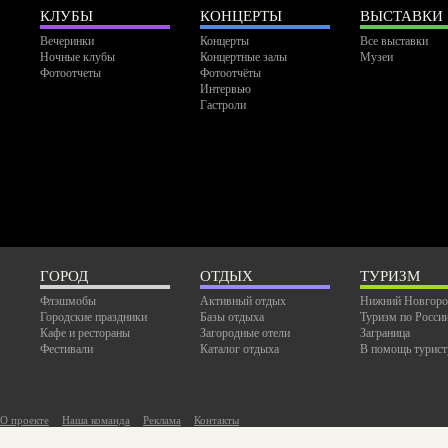
КЛУБЫ
КОНЦЕРТЫ
ВЫСТАВКИ
Вечеринки
Концерты
Все выставки
Ночные клубы
Концертные залы
Музеи
Фотоотчеты
Фотоотчёты
Интервью
Гастроли
ГОРОД
ОТДЫХ
ТУРИЗМ
Флэшмобы
Активный отдых
Нижний Новгоро
Городские праздники
Базы отдыха
Туризм по Росси
Кафе и рестораны
Загородные отели
Заграница
Фестивали
Каталог отдыха
В помощь турист
О проекте
Наша команда
Реклама
Контакты