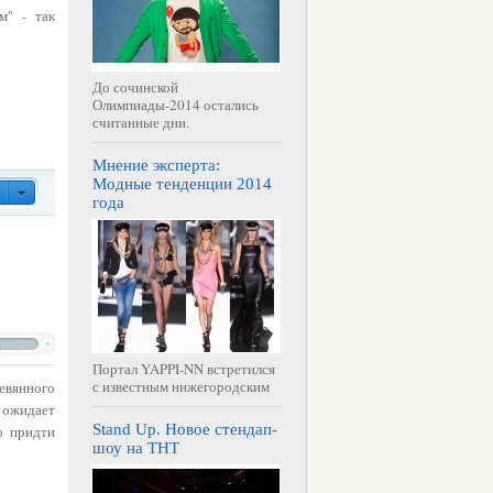
м" - так
До сочинской
Олимпиады-2014 остались
считанные дни.
Мнение эксперта:
Модные тенденции 2014
года
Портал YAPPI-NN встретился
с известным нижегородским
евянного
х ожидает
Stand Up. Новое стендап-
о придти
шоу на ТНТ