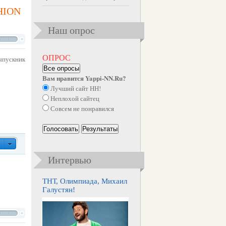
HION
Наш опрос
ОПРОС
ыпускник
Все опросы
Вам нравится Yappi-NN.Ru?
Лучший сайт НН!
Неплохой сайтец
Совсем не понравился
Голосовать
Результаты
Интервью
ТНТ, Олимпиада, Михаил
Галустян!