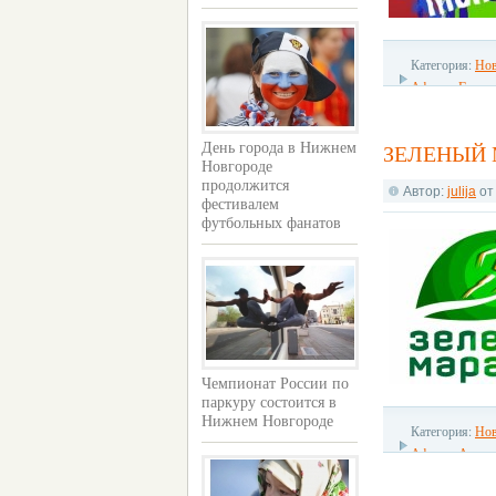
Категория:
Нов
Афиша
,
Городс
День города в Нижнем
ЗЕЛЕНЫЙ 
Новгороде
продолжится
Автор:
julija
о
фестивалем
футбольных фанатов
Чемпионат России по
паркуру состоится в
Нижнем Новгороде
Категория:
Нов
Афиша
,
Актив