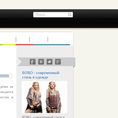
ТУРИЗМ
ДЕТИ
СТАТЬИ
ИНТЕРВЬЮ
БОХО - современный
стиль в одежде
одёжи на
оводится
чества и
БОХО - современный стиль в