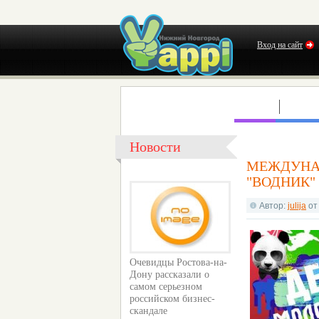
Вход на сайт
КЛУБЫ
КОНЦ
Новости
МЕЖДУНА
"ВОДНИК"
Автор:
julija
о
Очевидцы Ростова-на-
Дону рассказали о
самом серьезном
российском бизнес-
скандале