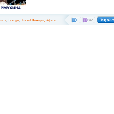
Подробнее
0
963
ости
,
Культура
,
Нижний Новгород
,
Афиша
,