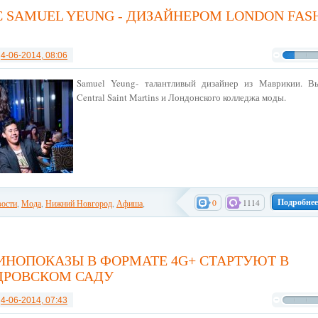
С SAMUEL YEUNG - ДИЗАЙНЕРОМ LONDON FAS
т
4-06-2014, 08:06
Samuel Yeung- талантливый дизайнер из Маврикии. В
Central Saint Martins и Лондонского колледжа моды.
Подробнее
0
1114
ости
,
Мода
,
Нижний Новгород
,
Афиша
,
ы
ИНОПОКАЗЫ В ФОРМАТЕ 4G+ СТАРТУЮТ В
ДРОВСКОМ САДУ
т
4-06-2014, 07:43