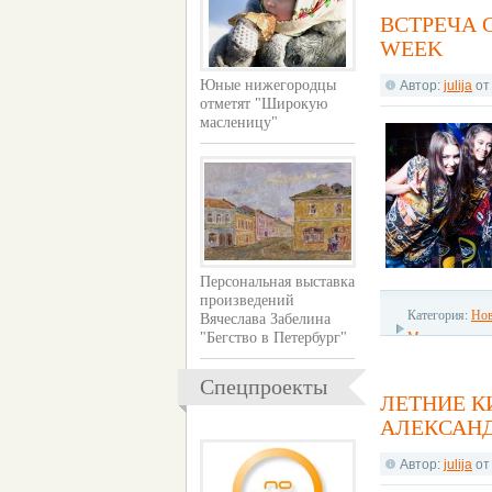
ВСТРЕЧА 
WEEK
Юные нижегородцы
Автор:
julija
о
отметят "Широкую
масленицу"
Персональная выставка
произведений
Категория:
Нов
Вячеслава Забелина
Модные показ
"Бегство в Петербург"
Спецпроекты
ЛЕТНИЕ К
АЛЕКСАН
Автор:
julija
о