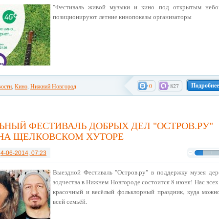
"Фестиваль живой музыки и кино под открытым небо
позиционируют летние кинопоказы организаторы
Подробнее
0
827
ости
,
Кино
,
Нижний Новгород
НЫЙ ФЕСТИВАЛЬ ДОБРЫХ ДЕЛ "ОСТРОВ.РУ"
НА ЩЕЛКОВСКОМ ХУТОРЕ
т
4-06-2014, 07:23
Выездной Фестиваль "Остров.ру" в поддержку музея дер
зодчества в Нижнем Новгороде состоится 8 июня! Нас все
красочный и весёлый фольклорный праздник, куда можн
всей семьёй.