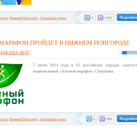
Подробнее
0
1444
ости
,
Нижний Новгород
,
Активный отдых
,
кие праздники
МАРАФОН ПРОЙДЕТ В НИЖНЕМ НОВГОРОДЕ
т
4-06-2014, 08:37
7 июня 2014 года в 42 российских городах стартуе
национальный «Зеленый марафон» Сбербанка.
Подробнее
0
998
ости
,
Нижний Новгород
,
Активный отдых
,
ный отдых