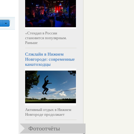
«Стендап в России
становится популярным.
Раньше
Слэклайн в Нижнем
Новгороде: современные
канатоходцы
Активный отдых в Нижнем
Новгороде продолжает
Фотоотчёты