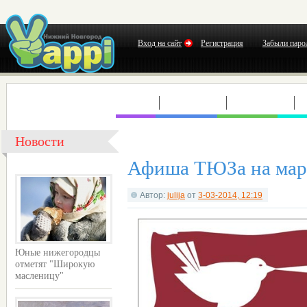
Вход на сайт
Регистрация
Забыли паро
КЛУБЫ
КОНЦЕРТЫ
ВЫСТАВКИ
Т
Новости
Афиша ТЮЗа на мар
Автор:
julija
от
3-03-2014, 12:19
Юные нижегородцы
отметят "Широкую
масленицу"