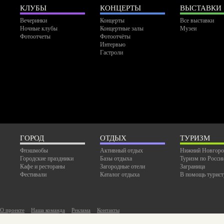
КЛУБЫ
КОНЦЕРТЫ
ВЫСТАВКИ
Вечеринки
Концерты
Все выставки
Ночные клубы
Концертные залы
Музеи
Фотоотчеты
Фотоотчёты
Интервью
Гастроли
ГОРОД
ОТДЫХ
ТУРИЗМ
Флэшмобы
Активный отдых
Нижний Новгоро
Городские праздники
Базы отдыха
Туризм по Росси
Кафе и рестораны
Загородные отели
Заграница
Фестивали
Каталог отдыха
В помощь турист
О проекте
Наша команда
Реклама
Контакты