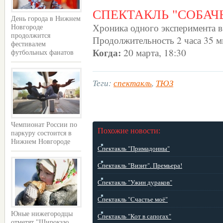
СПЕКТАКЛЬ "СОБАЧ
День города в Нижнем
Хроника одного эксперимента в 
Новгороде
продолжится
Продолжительность 2 часа 35 м
фестивалем
Когда:
20 марта, 18:30
футбольных фанатов
Теги:
спектакль
,
ТЮЗ
Чемпионат России по
Похожие новости:
паркуру состоится в
Нижнем Новгороде
Спектакль "Примадонны"
Спектакль "Визит". Премьера!
Спектакль "Ужин дураков"
Спектакль "Счастье моё"
Юные нижегородцы
Спектакль "Кот в сапогах"
отметят "Широкую