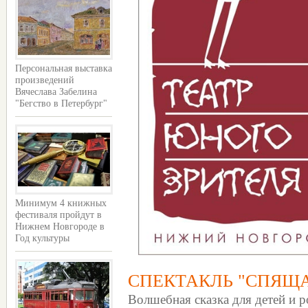
Персональная выставка
произведений
Вячеслава Забелина
"Бегство в Петербург"
Минимум 4 книжных
фестиваля пройдут в
Нижнем Новгороде в
Год культуры
СПЕКТАКЛЬ "СПЯЩ
Волшебная сказка для детей и р