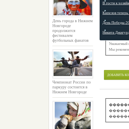
В гости к хозяй
Кипелов теперь
День города в Нижнем
День Победы-20
Новгороде
продолжится
Никита Джигурд
фестивалем
футбольных фанатов
Уважаемый п
Мы рекоме
ДОБАВИТЬ К
Чемпионат России по
паркуру состоится в
Нижнем Новгороде
�����
�����
�����