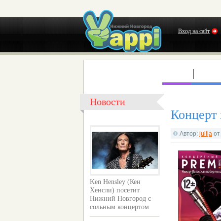
Вход на сайт
КЛУБЫ
КОНЦ
Новости
Концерт
Автор:
julija
о
Ken Hensley (Кен
Хенсли) посетит
Нижний Новгород с
сольным концертом