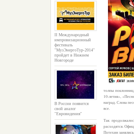
II Международный
импровизационный
фестиваль
"МузЭнергоТур-2014"
пройдет в Нижнем
Новгороде
толпы поклонниц
10-летия», «Песн
наград. Слова пе
В России появится
все.
свой аналог
"Евровидения"
Так продолжалос
расходятся. Офиц
Потехин занялись