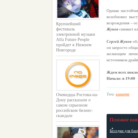
Однако настойчи
возобновил выс
возрождения – ос
Крупнейший
Жуков
снимает кл
фестиваль
электронной музыки
Alfa Future People
Сергей Жуков
обл
пройдет в Нижнем
он запросто обща
Новгороде
желающим личн
источником драйв
Ждем всех покло
Начало: в 19:00
Теги:
концерт
Очевидцы Ростова-на-
Дону рассказали о
самом серьезном
российском бизнес-
скандале
Похожие нов
Беседки для бар