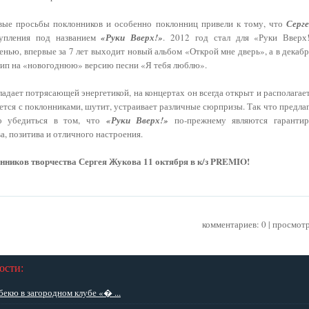
вые просьбы поклонников и особенно поклонниц привели к тому, что
Серг
тупления под названием
«Руки Вверх!»
. 2012 год стал для «Руки Вверх
енью, впервые за 7 лет выходит новый альбом «Открой мне дверь», а в декаб
ип на «новогоднюю» версию песни «Я тебя люблю».
адает потрясающей энергетикой, на концертах он всегда открыт и располагает
ется с поклонниками, шутит, устраивает различные сюрпризы. Так что предла
о убедиться в том, что
«Руки Вверх!»
по-прежнему являются гаранти
а, позитива и отличного настроения.
нников творчества Сергея Жукова 11 октября в к/з PREMIO!
комментариев: 0 | просмот
ости:
бекю в загородном клубе «� ...