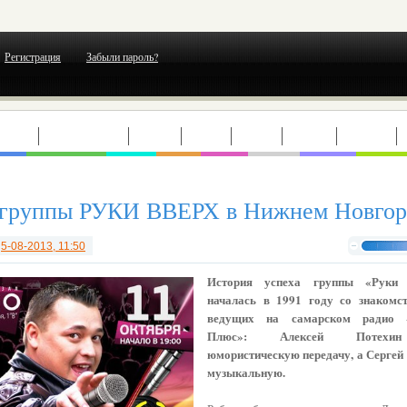
Регистрация
Забыли пароль?
ЕРТЫ
ВЫСТАВКИ
ТЕАТР
КИНО
МОДА
ГОРОД
ОТДЫХ
 группы РУКИ ВВЕРХ в Нижнем Новгор
т
5-08-2013, 11:50
История успеха группы «Руки 
началась в 1991 году со знакомс
ведущих на самарском радио 
Плюс»: Алексей Потехи
юмористическую передачу, а Сергей
музыкальную.