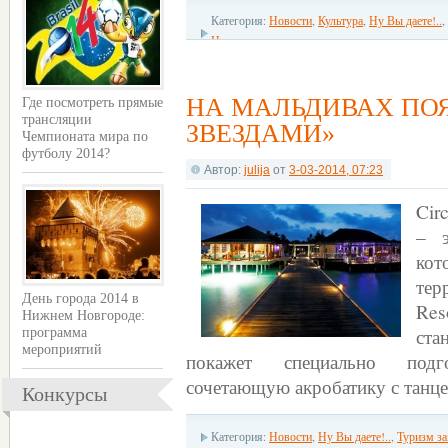
Категория:
Новости
,
Культура
,
Ну Вы даете!..
,
Новгород
НА МАЛЬДИВАХ ПОЯ
Где посмотреть прямые
трансляции
ЗВЕЗДАМИ»
Чемпионата мира по
футболу 2014?
Автор:
julija
от
3-03-2014, 07:23
Cir
– э
кот
тер
День города 2014 в
Res
Нижнем Новгороде:
ста
программа
мероприятий
покажет специально подг
сочетающую акробатику с танце
Конкурсы
Категория:
Новости
,
Ну Вы даете!..
,
Туризм за