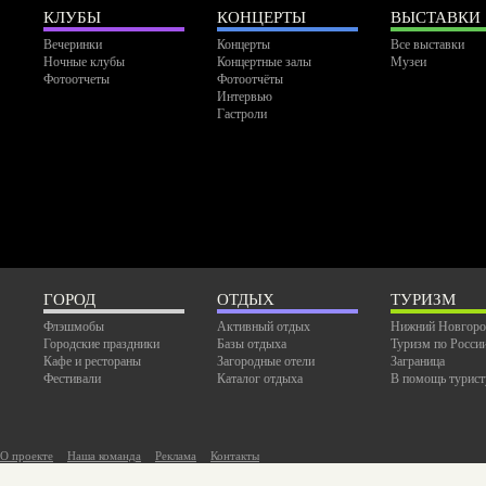
КЛУБЫ
КОНЦЕРТЫ
ВЫСТАВКИ
Вечеринки
Концерты
Все выставки
Ночные клубы
Концертные залы
Музеи
Фотоотчеты
Фотоотчёты
Интервью
Гастроли
ГОРОД
ОТДЫХ
ТУРИЗМ
Флэшмобы
Активный отдых
Нижний Новгоро
Городские праздники
Базы отдыха
Туризм по Росси
Кафе и рестораны
Загородные отели
Заграница
Фестивали
Каталог отдыха
В помощь турист
О проекте
Наша команда
Реклама
Контакты