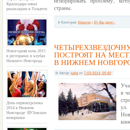
игнорировать проблему, кот
Краснодара начал
страны.
реализацию в Тольятти
Категория:
Новости
»
Ну Вы даете!..
ЧЕТЫРЕХЗВЕЗДОЧН
Новогодняя ночь 2015
ПОСТРОЯТ НА МЕСТ
в ресторанах и клубах
В НИЖНЕМ НОВГОР
Нижнего Новгорода
Автор:
julija
от
7-03-2014, 05:40
Уча
в ч
стр
День первокурсника
ул.
2014 в Нижнем
Нов
Новгороде: ВУЗовские
вечеринки
кин