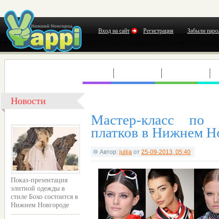
Вход на сайт
Регистрация
Забыли паро
КЛУБЫ
КОНЦЕРТЫ
ВЫСТАВКИ
Т
Новости
Мастер-класс по
платков в Нижнем Н
Автор:
julija
от
25-09-2013, 05:40
Показ-презентация
элитной одежды в
стиле Бохо состоится в
Нижнем Новгороде