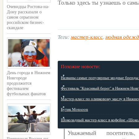
Только здесь ты узнаешь о са
Очевидцы Ростова-на-
Дону рассказали о
самом серьезном
российском бизнес-
скандале
Теги:
мастер-класс
,
модная одежд
Похожие новости:
День города в Нижнем
Названы самые популярные модные бренды у
Новгороде
продолжится
Фестиваль "Красивый берег" в Нижнем Новг .
фестивалем
футбольных фанатов
Мастер-класс по оливковому маслу в Нижне�
Бутик Monsoon
Шоколадный мастер-класс в кофейне «Шокол 
Уважаемый посетите
Чемпионат России по