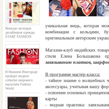
уникальная вещь, которая мо
Конкурс молодых
комбинации с кольцами, бу
дизайнеров одежды
оригинальным авторским украш
START FASHION
Магазин-клуб индийских товар
стиля Елена Большакова 
завязыванию платков, шарфов 
В Нижнем Новгороде
В программе мастер-класса:
пройдет модное
- тайное знание о волшебных ч
событие широкого
масштаба Fashion
аксессуары, учитывая вашу фор
World
- освоение основных принципов
карты
- модная практика: завязыва