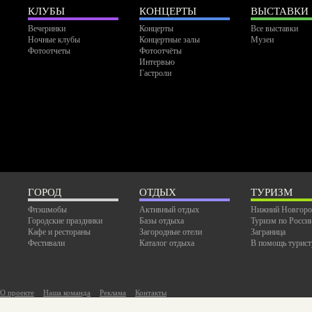
КЛУБЫ
КОНЦЕРТЫ
ВЫСТАВКИ
Вечеринки
Концерты
Все выставки
Ночные клубы
Концертные залы
Музеи
Фотоотчеты
Фотоотчёты
Интервью
Гастроли
ГОРОД
ОТДЫХ
ТУРИЗМ
Флэшмобы
Активный отдых
Нижний Новгоро
Городские праздники
Базы отдыха
Туризм по Росси
Кафе и рестораны
Загородные отели
Заграница
Фестивали
Каталог отдыха
В помощь турист
О проекте
Наша команда
Реклама
Контакты