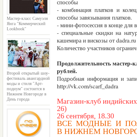
способы
- комбинация платков и колец
способы завязывания платков.
Мастер-класс Самуэля
- мини-фотосессия в конце для 
Янга "Коммерческий
Lookbook"
- специальные скидки на нату
кашемира и вискозы от dadra.ru
Количество участников огранич
Продолжительность мастер-кла
рублей.
Второй открытый шоу-
Подробная информация и запи
фестиваль авангардной
моды и стиля "Арт-
http://vk.com/scarf_dadra
подиум" состоится в
Нижнем Новгороде в
Магазин-клуб индийских т
День города
26)
26 сентября, 18.30
ВСЕ МОДНЫЕ И ПО
В НИЖНЕМ НОВГОР